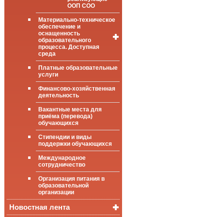
ООП СОО
Материально-техническое
обеспечение и
оснащенность
образовательного
процесса. Доступная
среда
Платные образовательные
Общие сведения
услуги
Цифровая
Финансово-хозяйственная
(электронная)
деятельность
библиотека
Вакантные места для
ФГИС «Моя
приёма (перевода)
школа»
обучающихся
Стипендии и виды
поддержки обучающихся
Международное
сотрудничество
Организация питания в
образовательной
организации
Новостная лента