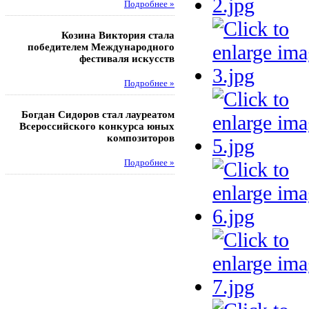
Подробнее »
Под
Козина Виктория стала
Музафаров Пётр стал п
победителем Международного
турнира п
фестиваля искусств
Под
Подробнее »
Педагоги гимнази
Богдан Сидоров стал лауреатом
победителями регион
Всероссийского конкурса юных
этапа XXI Всеросс
композиторов
конкурса «За нравс
подвиг у
Подробнее »
Под