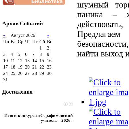
нагрузки
2012-2013 уч.год
шумный торг
обучающихся
Благотворительная
2011-2012 уч.год
Стипендии и виды
паника – х
помощь гимназии
поддержки обучающихся
действовать
Архив
Событий
Международное
сотрудничество
Предлагаем
«
Август 2026
»
Организация питания в
образовательной
безопасности
Пн
Вт
Ср
Чт
Пт
Сб
Вс
организации
1
2
найти выход 
3
4
5
6
7
8
9
10
11
12
13
14
15
16
17
18
19
20
21
22
23
24
25
26
27
28
29
30
31
Достижения
Итоги конкурса «Серафимовский
Чебаненко Глеб стал п
учитель – 2026»
областных соревнований