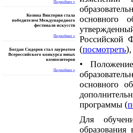
Подробнее »
Под
образовате
Козина Виктория стала
Музафаров Пётр стал п
основного о
победителем Международного
турнира п
фестиваля искусств
утвержденны
Под
Подробнее »
Российской 
Педагоги гимнази
(
посмотреть
),
Богдан Сидоров стал лауреатом
победителями регион
Всероссийского конкурса юных
этапа XXI Всеросс
композиторов
конкурса «За нравс
•
Положени
подвиг у
Подробнее »
образовате
Под
основного об
дополнитель
программы (
п
Для обучен
образования 