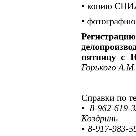
• копию СНИЛ
• фотографию
Регистра
делопроизв
пятницу с 1
Горького А.М.
Справки по т
•
8-962-619-
Коздринь
•
8-917-983-5