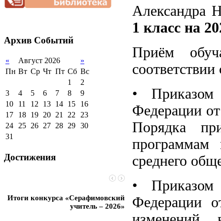
нагрузки
2012-2013 уч.год
обучающихся
Александра 
Благотворительная
2011-2012 уч.год
Стипендии и виды
помощь гимназии
1 класс на 2
поддержки обучающихся
Архив
Событий
Международное
сотрудничество
Приём обуч
«
Август 2026
»
Организация питания в
соответствии 
образовательной
Пн
Вт
Ср
Чт
Пт
Сб
Вс
организации
1
2
•
Приказом
3
4
5
6
7
8
9
10
11
12
13
14
15
16
Федерации
от
17
18
19
20
21
22
23
Порядка пр
24
25
26
27
28
29
30
31
программам 
Достижения
среднего обще
• Приказом 
Итоги конкурса «Серафимовский
Федерации 
Чебаненко Глеб стал п
учитель – 2026»
областных соревнований
изменений