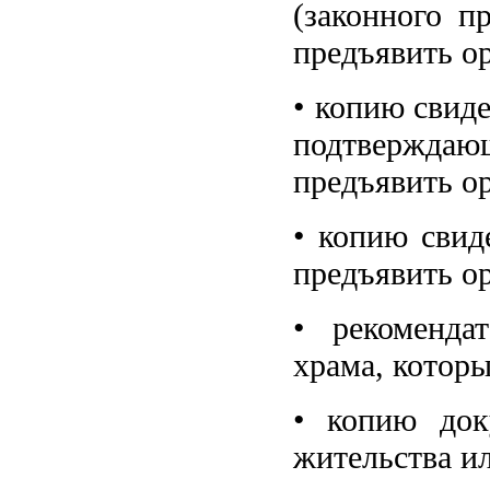
(законного п
предъявить о
• копию свид
подтверждающ
предъявить о
• копию свид
предъявить о
• рекоменда
храма, которы
• копию док
жительства и