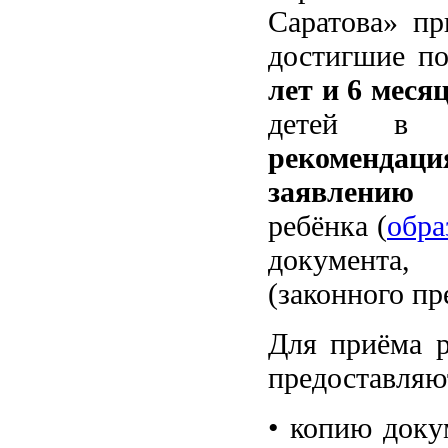
Саратова» п
достигшие по
лет и 6 меся
детей в г
рекомендац
заявлению 
ребёнка (
обра
документа,
(законного пр
Для приёма р
предоставля
• копию доку