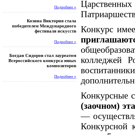
Царственн
Подробнее »
Под
Патриаршеств
Козина Виктория стала
Музафаров Пётр стал п
победителем Международного
турнира п
Конкурс имее
фестиваля искусств
приглаша
Под
Подробнее »
общеобразов
Педагоги гимнази
Богдан Сидоров стал лауреатом
победителями регион
колледжей Р
Всероссийского конкурса юных
этапа XXI Всеросс
композиторов
конкурса «За нравс
воспитанн
подвиг у
Подробнее »
дополнительно
Под
Конкурсные с
(заочном) эт
— осуществля
Конкурсной 