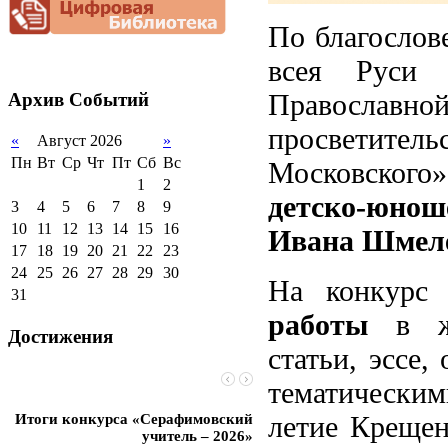
документационной
приёма (перевода)
ООП СОО
школа»
нагрузки
2012-2013 уч.год
обучающихся
По благослов
Благотворительная
2011-2012 уч.год
Стипендии и виды
всея Руси 
помощь гимназии
поддержки обучающихся
Православной
Архив
Событий
Международное
сотрудничество
просветитель
«
Август 2026
»
Организация питания в
образовательной
Пн
Вт
Ср
Чт
Пт
Сб
Вс
Московского
организации
1
2
детско-юнош
3
4
5
6
7
8
9
10
11
12
13
14
15
16
Ивана Шмеле
17
18
19
20
21
22
23
24
25
26
27
28
29
30
На конкурс
31
работы
в жан
Достижения
статьи, эссе
тематически
летие Крещен
Итоги конкурса «Серафимовский
Чебаненко Глеб стал п
учитель – 2026»
областных соревнований