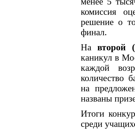
менее 5 тыся
комиссия оц
решение о то
финал.
На
второй 
каникул в Мо
каждой возр
количество б
на предложен
названы приз
Итоги конкур
среди учащихс