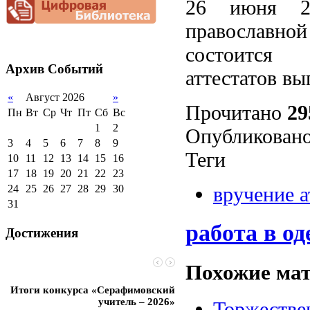
26 июня 20
документационной
приёма (перевода)
ООП СОО
школа»
нагрузки
2012-2013 уч.год
обучающихся
православно
Благотворительная
2011-2012 уч.год
Стипендии и виды
помощь гимназии
состоится 
поддержки обучающихся
Архив
Событий
Международное
аттестатов вы
сотрудничество
«
Август 2026
»
Организация питания в
Прочитано
29
образовательной
Пн
Вт
Ср
Чт
Пт
Сб
Вс
организации
1
2
Опубликовано
3
4
5
6
7
8
9
Теги
10
11
12
13
14
15
16
17
18
19
20
21
22
23
вручение а
24
25
26
27
28
29
30
31
работа в од
Достижения
Похожие мат
Итоги конкурса «Серафимовский
Чебаненко Глеб стал п
учитель – 2026»
областных соревнований
Торжествен