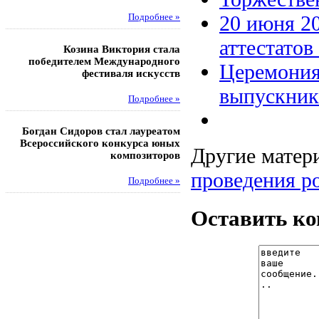
20 июня 20
Подробнее »
Под
аттестатов
Козина Виктория стала
Музафаров Пётр стал п
победителем Международного
турнира п
Церемония
фестиваля искусств
Под
выпускник
Подробнее »
Педагоги гимнази
Богдан Сидоров стал лауреатом
победителями регион
Всероссийского конкурса юных
этапа XXI Всеросс
Другие матери
композиторов
конкурса «За нравс
подвиг у
проведения р
Подробнее »
Под
Оставить к