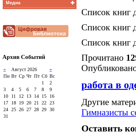
Медиа
Медалисты
Список книг д
Функциональная
Видеоальбом
грамотность
Фотогалерея
Снижение
Список книг д
документационной
нагрузки
Список книг д
Благотворительная
помощь гимназии
Прочитано
12
Архив
Событий
Опубликовано
«
Август 2026
»
Пн
Вт
Ср
Чт
Пт
Сб
Вс
работа в од
1
2
3
4
5
6
7
8
9
10
11
12
13
14
15
16
Другие матери
17
18
19
20
21
22
23
24
25
26
27
28
29
30
Гимназисты с
31
Оставить к