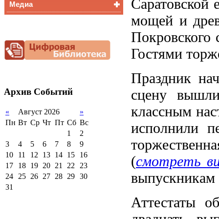
Саратовской 
Медиа
Медалисты
мощей и древ
Функциональная
Видеоальбом
грамотность
Покровского 
Фотогалерея
Снижение
документационной
Гостями торже
нагрузки
Благотворительная
Праздник нач
помощь гимназии
Архив
Событий
сцену вышли
классным нас
«
Август 2026
»
Пн
Вт
Ср
Чт
Пт
Сб
Вс
исполнили п
1
2
торжествен
3
4
5
6
7
8
9
10
11
12
13
14
15
16
(
смотреть ви
17
18
19
20
21
22
23
выпускникам 
24
25
26
27
28
29
30
31
Аттестаты о
двадцать вы