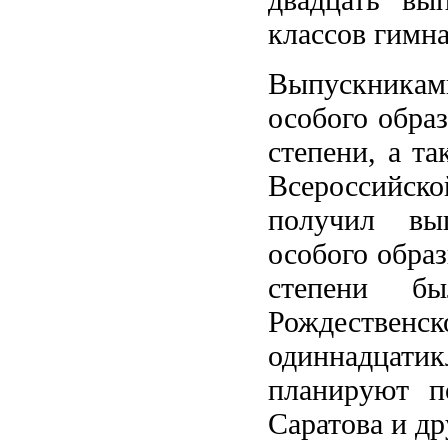
классов гимн
Выпускниками
особого обра
степени, а т
Всероссийск
получил вы
особого образ
степени б
Рождествен
одиннадцат
планируют п
Саратова и др