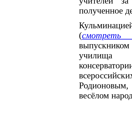
учителей за
полученное де
Кульминацие
(
смотреть 
выпускником 
училища п
консервато
всероссийски
Родионовым,
весёлом наро