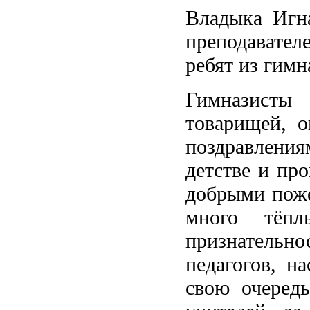
Владыка Игна
преподавател
ребят из гимн
Гимназисты 
товарищей, о
поздравлени
детстве и пр
добрыми поже
много тёпл
признательн
педагогов, н
свою очередь