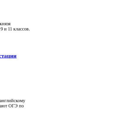
князя
9 и 11 классов.
стации
 английскому
дают ОГЭ по