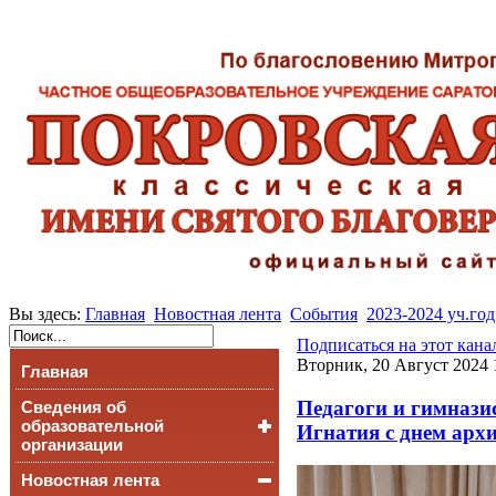
Вы здесь:
Главная
Новостная лента
События
2023-2024 уч.год
Подписаться на этот кана
Вторник, 20 Август 2024 
Главная
Педагоги и гимнази
Сведения об
образовательной
Игнатия с днем арх
организации
Новостная лента
Основные сведения