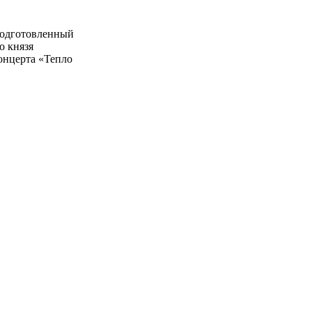
 подготовленный
о князя
онцерта «Тепло