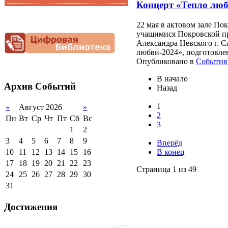
Концерт «Тепло люб
Функциональная
Видеоальбом
грамотность
22 мая в актовом зале По
Фотогалерея
Снижение
учащимися Покровской пр
документационной
Александра Невского г. 
нагрузки
любви-2024», подготовл
Благотворительная
Опубликовано в
События 
помощь гимназии
В начало
Архив
Событий
Назад
...
1
«
Август 2026
»
2
Пн
Вт
Ср
Чт
Пт
Сб
Вс
3
1
2
...
3
4
5
6
7
8
9
Вперёд
В конец
10
11
12
13
14
15
16
17
18
19
20
21
22
23
Страница 1 из 49
24
25
26
27
28
29
30
31
Достижения