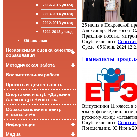
Достижения
обучающихся
2014-2015 уч.год
Стипендии и виды
2013-2014 уч.год
поддержки обучающихся
2012-2013 уч.год
25 июня в Покровской пр
Международное
сотрудничество
Александра Невского г. С
2011-2012 уч.год
Праздник посетил митроп
Организация питания в
Объявления
Опубликовано в
События 
образовательной
организации
Среда, 05 Июнь 2024 12:2
Независимая оценка качества
образования
Гимназисты продолж
Методическая работа
Независимая оценка
качества подготовки
обучающихся
Воспитательная работа
Уроки, мероприятия
Аккредитационный
ОГЭ и ЕГЭ
Публикации
Проектная деятельность
мониторинг системы
образования
Всероссийские
Материалы
Спортивный клуб «Дружина
проверочные
педагогического форума
Александра Невского»
работы
Выпускники 11 класса в э
Всероссийская
Образовательный центр
языку, физике, биологии,
олимпиада
«Гимназия+»
русскому языку, математи
школьников
Опубликовано в
События 
Информация
Понедельник, 03 Июнь 20
Медиа
Медалисты