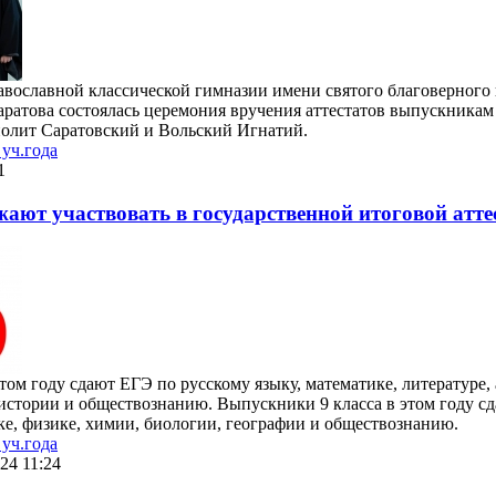
авославной классической гимназии имени святого благоверного 
аратова состоялась церемония вручения аттестатов выпускникам 
олит Саратовский и Вольский Игнатий.
уч.года
1
ают участвовать в государственной итоговой атте
том году сдают ЕГЭ по русскому языку, математике, литературе,
 истории и обществознанию. Выпускники 9 класса в этом году с
ке, физике, химии, биологии, географии и обществознанию.
уч.года
24 11:24