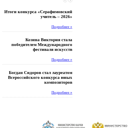
Итоги конкурса «Серафимовский
Чебаненко Глеб стал п
учитель – 2026»
областных соревнований
Подробнее »
Под
Козина Виктория стала
Музафаров Пётр стал п
победителем Международного
турнира п
фестиваля искусств
Под
Подробнее »
Педагоги гимнази
Богдан Сидоров стал лауреатом
победителями регион
Всероссийского конкурса юных
этапа XXI Всеросс
композиторов
конкурса «За нравс
подвиг у
Подробнее »
Под