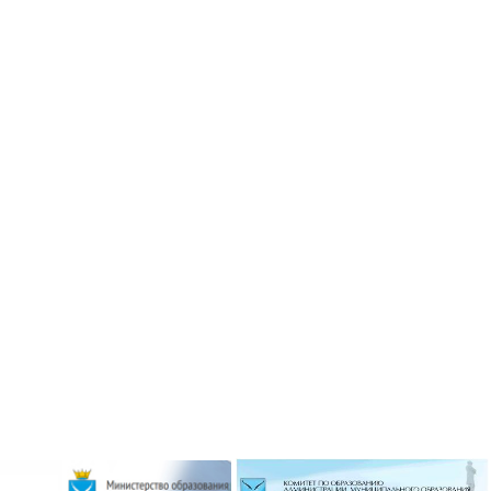
ризёром
Гимназисты стали победителями
 по ушу
VI Межрегионального
творческого онлайн-конкурса «На
Волжских рубежах»
робнее »
Подробнее »
ризёром
о боксу
Гимназисты стали победителями
Кубка по баскетболу 3х3 среди
робнее »
дворовых команд
и стали
Подробнее »
ального
ийского
твенный
Вершинина Анастасия стала
чителя»
призёром международного
конкурса инструментального
исполнительства
робнее »
Подробнее »