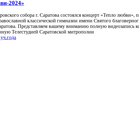
ви-2024»
кровского собора г. Саратова состоялся концерт «Тепло любви»,
авославной классической гимназии имени Святого благоверног
Саратова. Представляем вашему вниманию полную видеозапись к
енную Телестудией Саратовской митрополии
уч.года