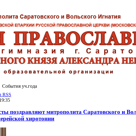
События уч.года
л RSS
19:35
сты поздравляют митрополита Саратовского и Во
иерейской хиротонии