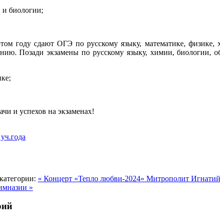
 и биологии;
том году сдают ОГЭ по русскому языку, математике, физике, 
нию. Позади экзамены по русскому языку, химии, биологии, 
ке;
чи и успехов на экзаменах!
уч.года
категории:
« Концерт «Тепло любви-2024»
Митрополит Игнатий
имназии »
рий