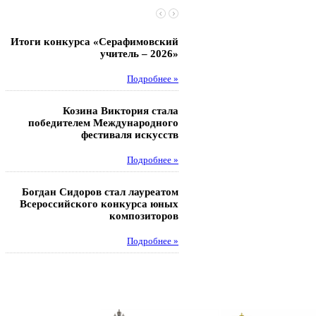
Итоги конкурса «Серафимовский
Чебаненко Глеб стал п
учитель – 2026»
областных соревнований
Подробнее »
Под
Козина Виктория стала
Музафаров Пётр стал п
победителем Международного
турнира п
фестиваля искусств
Под
Подробнее »
Педагоги гимнази
Богдан Сидоров стал лауреатом
победителями регион
Всероссийского конкурса юных
этапа XXI Всеросс
композиторов
конкурса «За нравс
подвиг у
Подробнее »
Под