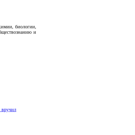
химии, биологии,
обществознанию и
 вручил