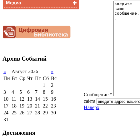
Медиа
Медалисты
Функциональная
Видеоальбом
грамотность
Фотогалерея
Снижение
документационной
нагрузки
Благотворительная
помощь гимназии
Архив
Событий
«
Август 2026
»
Пн
Вт
Ср
Чт
Пт
Сб
Вс
1
2
3
4
5
6
7
8
9
Сообщение *
10
11
12
13
14
15
16
сайта
17
18
19
20
21
22
23
Наверх
24
25
26
27
28
29
30
31
Достижения