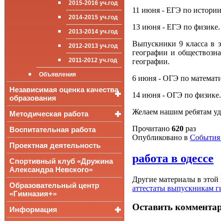
2015-2016 уч.год
приёма (перевода)
ООП СОО
школа»
11 июня - ЕГЭ по истории
Достижения
обучающихся
2014-2015 уч.год
13 июня - ЕГЭ по физике.
Стипендии и виды
2013-2014 уч.год
поддержки обучающихся
Выпускники 9 класса в э
2012-2013 уч.год
Международное
географии и обществозна
сотрудничество
2011-2012 уч.год
географии.
Организация питания в
Объявления
образовательной
6 июня - ОГЭ по математи
организации
Независимая оценка качества
14 июня - ОГЭ по физике.
образования
Желаем нашим ребятам уда
Методическая работа
Независимая оценка
качества подготовки
обучающихся
Прочитано
620
раз
Воспитательная работа
Уроки, мероприятия
Опубликовано в
События 
Аккредитационный
ОГЭ и ЕГЭ
Публикации
Проектная деятельность
мониторинг системы
образования
работа в одессе
Всероссийские
Материалы
Спортивный клуб «Дружина
проверочные
педагогического форума
Александра Невского»
работы
Другие материалы в этой 
Всероссийская
Образовательный центр
аттестаты выпускникам г
олимпиада
«Гимназия+»
школьников
Оставить коммента
Информация