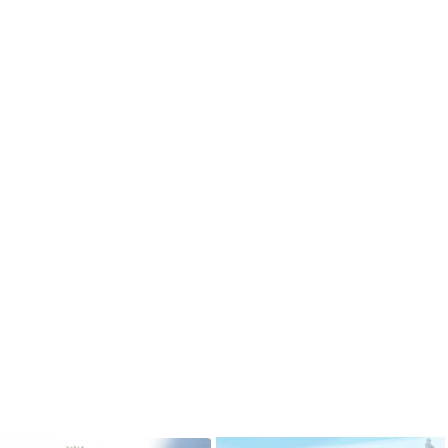
ризёром
Гимназисты стали победителями
 по ушу
VI Межрегионального
творческого онлайн-конкурса «На
Волжских рубежах»
робнее »
Подробнее »
ризёром
о боксу
Гимназисты стали победителями
Кубка по баскетболу 3х3 среди
робнее »
дворовых команд
и стали
Подробнее »
ального
ийского
твенный
Вершинина Анастасия стала
чителя»
призёром международного
конкурса инструментального
исполнительства
робнее »
Подробнее »