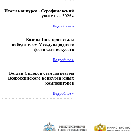
Итоги конкурса «Серафимовский
Чебаненко Глеб стал п
учитель – 2026»
областных соревнований
Подробнее »
Под
Козина Виктория стала
Музафаров Пётр стал п
победителем Международного
турнира п
фестиваля искусств
Под
Подробнее »
Педагоги гимнази
Богдан Сидоров стал лауреатом
победителями регион
Всероссийского конкурса юных
этапа XXI Всеросс
композиторов
конкурса «За нравс
подвиг у
Подробнее »
Под