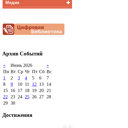
Медиа
Медалисты
Функциональная
Видеоальбом
грамотность
Фотогалерея
Снижение
документационной
нагрузки
Благотворительная
помощь гимназии
Архив
Событий
«
Июнь 2026
»
Пн
Вт
Ср
Чт
Пт
Сб
Вс
1
2
3
4
5
6
7
8
9
10
11
12
13
14
15
16
17
18
19
20
21
22
23
24
25
26
27
28
29
30
Достижения