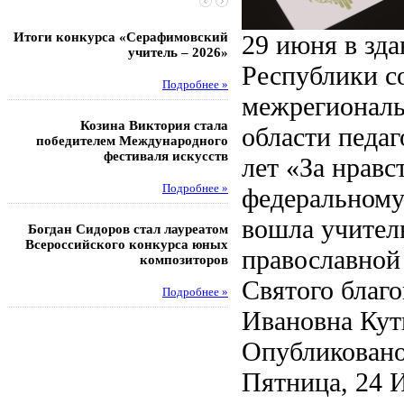
Итоги конкурса «Серафимовский
Чебаненко Глеб стал п
29 июня в зд
учитель – 2026»
областных соревнований
Республики с
Подробнее »
Под
межрегиональ
Козина Виктория стала
Музафаров Пётр стал п
области педаг
победителем Международного
турнира п
фестиваля искусств
лет «За нрав
Под
Подробнее »
федеральному
Педагоги гимнази
вошла учител
Богдан Сидоров стал лауреатом
победителями регион
Всероссийского конкурса юных
этапа XXI Всеросс
православной 
композиторов
конкурса «За нравс
подвиг у
Святого благ
Подробнее »
Под
Ивановна Кут
Опубликовано
Пятница, 24 