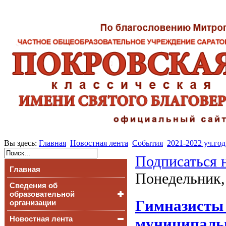
Вы здесь:
Главная
Новостная лента
События
2021-2022 уч.год
Подписаться 
Главная
Понедельник,
Сведения об
образовательной
Гимназисты 
организации
Новостная лента
Основные сведения
муниципальн