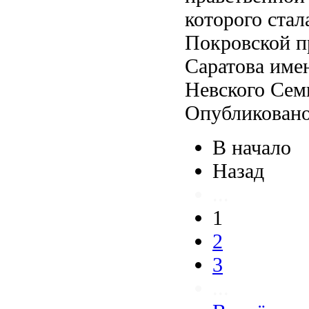
которого стал
Покровской п
Саратова име
Невского Сем
Опубликовано
В начало
Назад
...
1
2
3
...