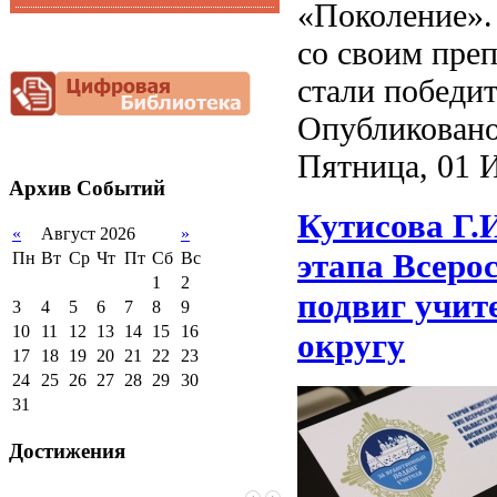
«Поколение».
Функциональная
Видеоальбом
грамотность
со своим преп
Фотогалерея
Снижение
стали победи
документационной
нагрузки
Опубликовано
Благотворительная
помощь гимназии
Пятница, 01 
Архив
Событий
Кутисова Г.
«
Август 2026
»
этапа Всеро
Пн
Вт
Ср
Чт
Пт
Сб
Вс
1
2
подвиг учит
3
4
5
6
7
8
9
10
11
12
13
14
15
16
округу
17
18
19
20
21
22
23
24
25
26
27
28
29
30
31
Достижения