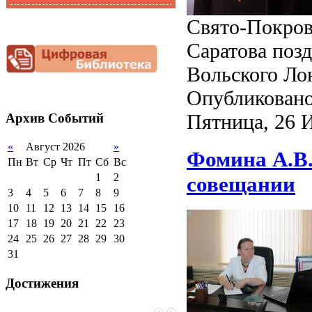
Функциональная
Видеоальбом
Свято-Покровс
грамотность
Фотогалерея
Снижение
Саратова поз
документационной
нагрузки
Вольского Ло
Благотворительная
Опубликовано
помощь гимназии
Пятница, 26 
Архив
Событий
«
Август 2026
»
Фомина А.В.
Пн
Вт
Ср
Чт
Пт
Сб
Вс
1
2
совещании
3
4
5
6
7
8
9
10
11
12
13
14
15
16
17
18
19
20
21
22
23
24
25
26
27
28
29
30
31
Достижения