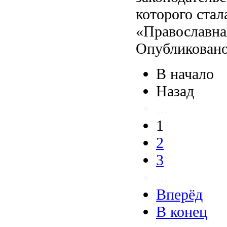
которого ста
«Православная
Опубликовано
В начало
Назад
...
1
2
3
...
Вперёд
В конец