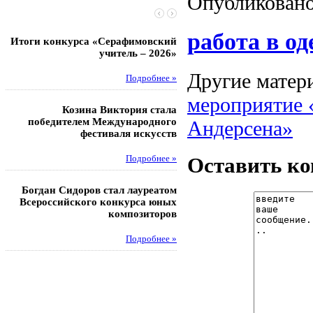
Опубликовано
работа в од
Итоги конкурса «Серафимовский
Чебаненко Глеб стал п
учитель – 2026»
областных соревнований
Другие матери
Подробнее »
Под
мероприятие 
Козина Виктория стала
Музафаров Пётр стал п
победителем Международного
турнира п
Андерсена»
фестиваля искусств
Под
Оставить к
Подробнее »
Педагоги гимнази
Богдан Сидоров стал лауреатом
победителями регион
Всероссийского конкурса юных
этапа XXI Всеросс
композиторов
конкурса «За нравс
подвиг у
Подробнее »
Под