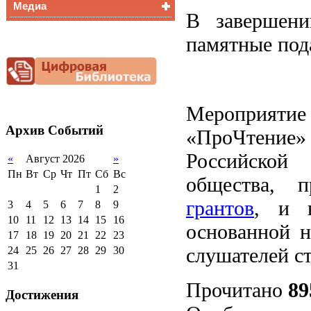
Медиа
Медалисты
В завершени
Функциональная
Видеоальбом
грамотность
памятные пода
Фотогалерея
Снижение
документационной
нагрузки
Благотворительная
помощь гимназии
Мероприятие 
Архив
Событий
«ПроЧтение»
Российской
«
Август 2026
»
Пн
Вт
Ср
Чт
Пт
Сб
Вс
общества, п
1
2
грантов
, и н
3
4
5
6
7
8
9
10
11
12
13
14
15
16
основанной н
17
18
19
20
21
22
23
слушателей с
24
25
26
27
28
29
30
31
Прочитано
89
Достижения