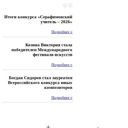
Итоги конкурса «Серафимовский
Чебаненко Глеб стал п
учитель – 2026»
областных соревнований
Подробнее »
Под
Козина Виктория стала
Музафаров Пётр стал п
победителем Международного
турнира п
фестиваля искусств
Под
Подробнее »
Педагоги гимнази
Богдан Сидоров стал лауреатом
победителями регион
Всероссийского конкурса юных
этапа XXI Всеросс
композиторов
конкурса «За нравс
подвиг у
Подробнее »
Под