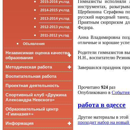
Гимназисты исполняли 
2015-2016 уч.год
приёма (перевода)
ООП СОО
школа»
инструментах, разыгрыв
обучающихся
2014-2015 уч.год
Щербинина Серафима под
Стипендии и виды
русский народный танец.
2013-2014 уч.год
поддержки обучающихся
Приятным сюрпризом для
Федора.
2012-2013 уч.год
Международное
сотрудничество
2011-2012 уч.год
Анна Владимировна позд
Организация питания в
отличные и хорошие успе
Объявления
образовательной
организации
Родители гимназистов вы
Независимая оценка качества
Н.Н., воспитателю Резник
образования
Методическая работа
Независимая оценка
Завершился праздник про
качества подготовки
обучающихся
Воспитательная работа
Уроки, мероприятия
Аккредитационный
ОГЭ и ЕГЭ
Публикации
Проектная деятельность
Прочитано
924
раз
мониторинг системы
образования
Всероссийские
Опубликовано в
События 
Материалы
Спортивный клуб «Дружина
проверочные
педагогического форума
Александра Невского»
работы
работа в одессе
Всероссийская
Образовательный центр
олимпиада
«Гимназия+»
школьников
Другие материалы в этой 
проходит набор на новый
Информация