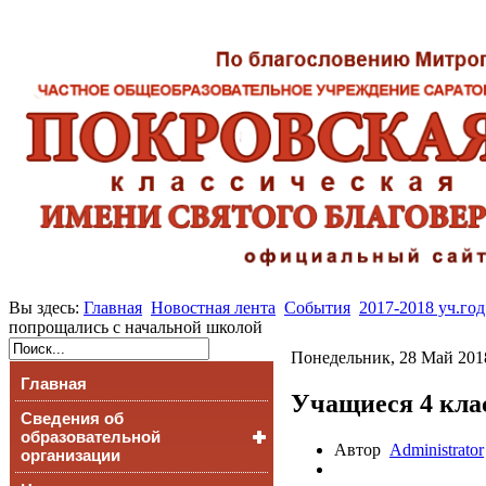
Вы здесь:
Главная
Новостная лента
События
2017-2018 уч.год
попрощались с начальной школой
Понедельник, 28 Май 201
Главная
Учащиеся 4 кла
Сведения об
образовательной
Автор
Administrator
организации