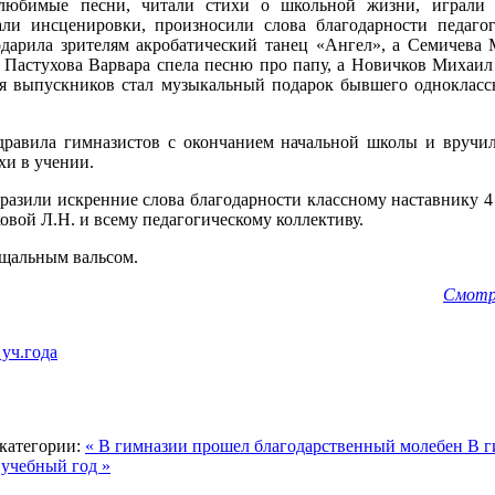
любимые песни, читали стихи о школьной жизни, играли
али инсценировки, произносили слова благодарности педаго
арила зрителям акробатический танец «Ангел», а Семичева 
 Пастухова Варвара спела песню про папу, а Новичков Михаил 
 выпускников стал музыкальный подарок бывшего однокласс
равила гимназистов с окончанием начальной школы и вручил
хи в учении.
разили искренние слова благодарности классному наставнику 4
овой Л.Н. и всему педагогическому коллективу.
щальным вальсом.
Смотр
уч.года
категории:
« В гимназии прошел благодарственный молебен
В г
 учебный год »