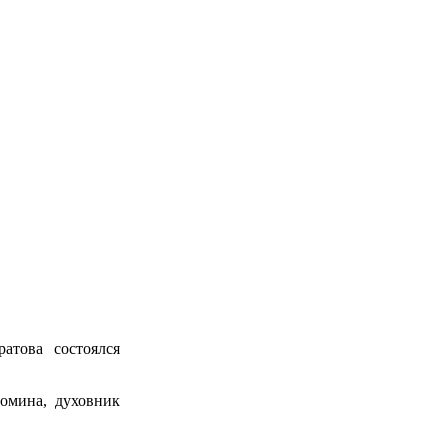
атова состоялся
Фомина, духовник