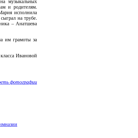
 на музыкальных
гам и родителям.
Мария исполнила
сыграл на трубе.
ника – Анатшева
а им грамоты за
 класса Ивановой
еть фотографии
имназии