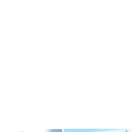
ризёром
Гимназисты стали победителями
 по ушу
VI Межрегионального
творческого онлайн-конкурса «На
Волжских рубежах»
робнее »
Подробнее »
ризёром
о боксу
Гимназисты стали победителями
Кубка по баскетболу 3х3 среди
робнее »
дворовых команд
и стали
Подробнее »
ального
ийского
твенный
Вершинина Анастасия стала
чителя»
призёром международного
конкурса инструментального
исполнительства
робнее »
Подробнее »