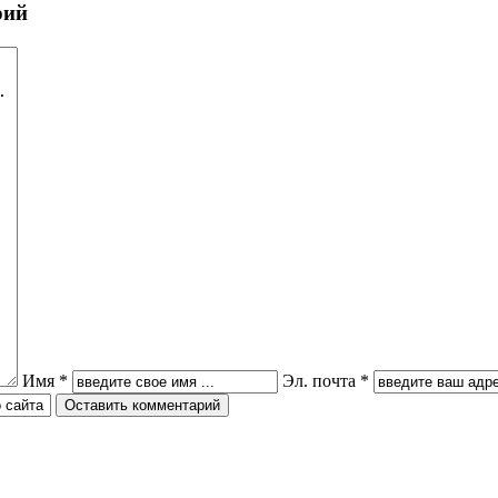
рий
Имя *
Эл. почта *