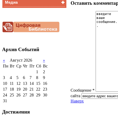
Медиа
Медалисты
Оставить коммента
Функциональная
Видеоальбом
грамотность
Фотогалерея
Снижение
документационной
нагрузки
Благотворительная
помощь гимназии
Архив
Событий
«
Август 2026
»
Пн
Вт
Ср
Чт
Пт
Сб
Вс
1
2
3
4
5
6
7
8
9
10
11
12
13
14
15
16
17
18
19
20
21
22
23
Сообщение *
24
25
26
27
28
29
30
сайта
31
Наверх
Достижения