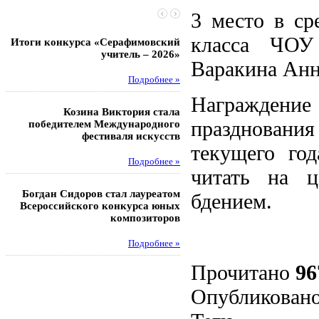
3 место в ср
класса
ЧОУ 
Итоги конкурса «Серафимовский
Чебаненко Глеб стал п
учитель – 2026»
областных соревнований
Варакина Анн
Подробнее »
Под
Награжден
Козина Виктория стала
Музафаров Пётр стал п
празднования
победителем Международного
турнира п
фестиваля искусств
текущего го
Под
Подробнее »
читать на ц
Педагоги гимнази
Богдан Сидоров стал лауреатом
победителями регион
бдением.
Всероссийского конкурса юных
этапа XXI Всеросс
композиторов
конкурса «За нравс
подвиг у
Подробнее »
Под
Прочитано
96
Опубликовано