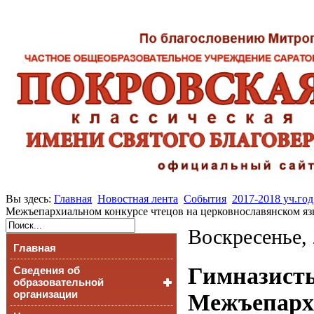
Вы здесь:
Главная
Новостная лента
События
2017-2018 уч.год
Межъепархиальном конкурсе чтецов на церковнославянском яз
Воскресенье,
Главная
Гимназисты
Сведения об
образовательной
организации
Межъепархи