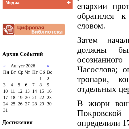
Медиа
Медалисты
епархии про
Функциональная
Видеоальбом
обратился к
грамотность
Фотогалерея
словом.
Снижение
документационной
нагрузки
Затем начал
Благотворительная
помощь гимназии
должны был
Архив
Событий
осознанного
«
Август 2026
»
Часослова; о
Пн
Вт
Ср
Чт
Пт
Сб
Вс
тропари, ко
1
2
3
4
5
6
7
8
9
отдельных це
10
11
12
13
14
15
16
17
18
19
20
21
22
23
В жюри вошл
24
25
26
27
28
29
30
31
Покровской
определили 17
Достижения