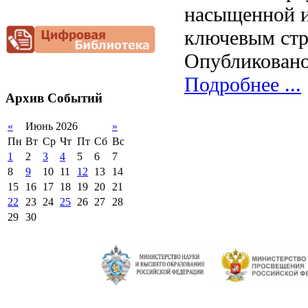
грамотность
насыщенной и
приёма (перевода)
ООП СОО
школа»
2012-2013 уч.год
Фотогалерея
обучающихся
Снижение
ключевым стр
документационной
2011-2012 уч.год
Стипендии и виды
нагрузки
поддержки обучающихся
Опубликовано
Благотворительная
Международное
помощь гимназии
сотрудничество
Подробнее ...
Архив
Событий
Организация питания в
образовательной
организации
«
Июнь 2026
»
Пн
Вт
Ср
Чт
Пт
Сб
Вс
1
2
3
4
5
6
7
8
9
10
11
12
13
14
15
16
17
18
19
20
21
22
23
24
25
26
27
28
29
30