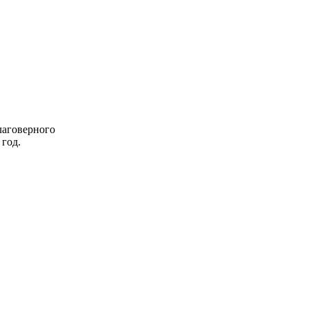
лаговерного
 год.