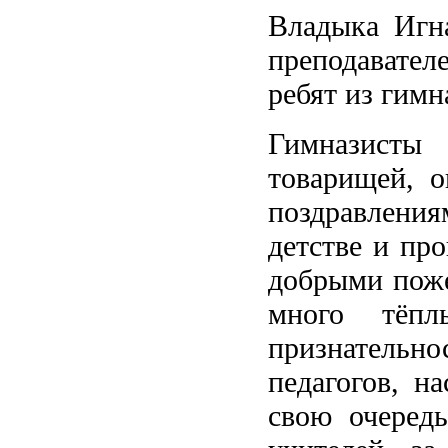
Владыка Игна
преподавател
ребят из гимн
Гимназисты 
товарищей, о
поздравлени
детстве и пр
добрыми поже
много тёпл
признательн
педагогов, н
свою очередь