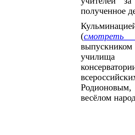
учителей за
полученное де
Кульминацие
(
смотреть 
выпускником 
училища п
консервато
всероссийски
Родионовым,
весёлом наро