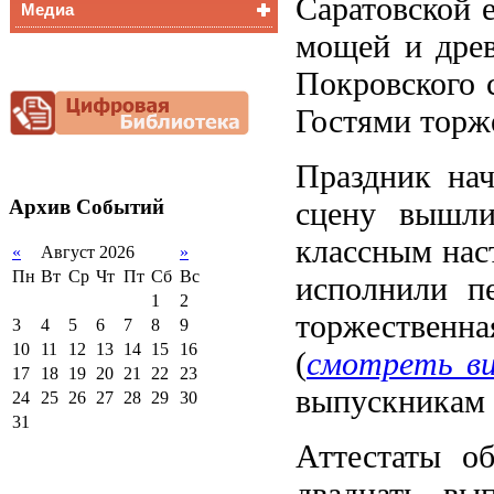
Саратовской 
Медиа
Медалисты
мощей и древ
Функциональная
Видеоальбом
грамотность
Покровского 
Фотогалерея
Снижение
документационной
Гостями торже
нагрузки
Благотворительная
Праздник нач
помощь гимназии
Архив
Событий
сцену вышли
классным нас
«
Август 2026
»
Пн
Вт
Ср
Чт
Пт
Сб
Вс
исполнили п
1
2
торжествен
3
4
5
6
7
8
9
10
11
12
13
14
15
16
(
смотреть ви
17
18
19
20
21
22
23
выпускникам 
24
25
26
27
28
29
30
31
Аттестаты о
двадцать вы