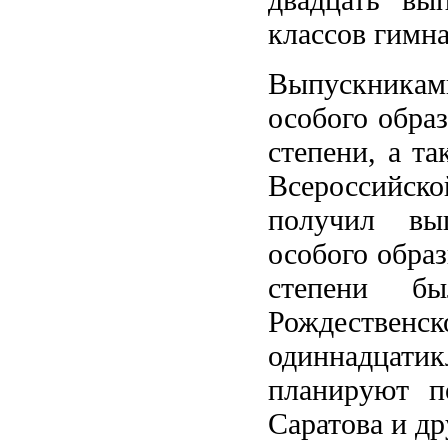
классов гимн
Выпускниками
особого обра
степени, а т
Всероссийск
получил вы
особого образ
степени б
Рождествен
одиннадцат
планируют п
Саратова и др