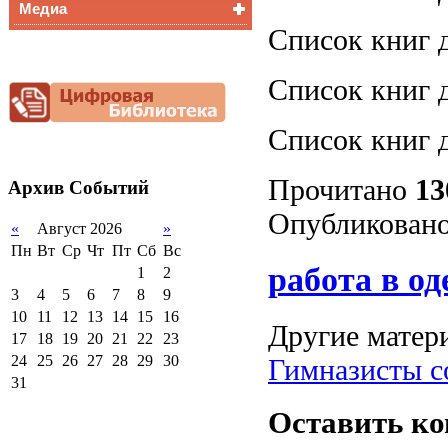
Медиа
Медалисты
Список книг д
Функциональная
Видеоальбом
грамотность
Фотогалерея
Снижение
Список книг д
документационной
нагрузки
Список книг д
Благотворительная
помощь гимназии
Прочитано
13
Архив
Событий
Опубликовано
«
Август 2026
»
Пн
Вт
Ср
Чт
Пт
Сб
Вс
работа в од
1
2
3
4
5
6
7
8
9
10
11
12
13
14
15
16
Другие матери
17
18
19
20
21
22
23
24
25
26
27
28
29
30
Гимназисты с
31
Оставить к