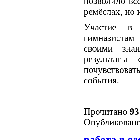
позволило вс
ремёслах, но 
Участие в 
гимназиста
своими знан
результаты
почувствова
события.
Прочитано
93
Опубликовано
работа в од