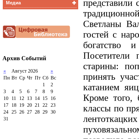
представили 
Медиа
Медалисты
традиционно
Функциональная
Видеоальбом
грамотность
Светланы Вал
Фотогалерея
Снижение
документационной
гостей с нар
нагрузки
богатство и
Благотворительная
помощь гимназии
Посетители 
Архив
Событий
старины: поп
«
Август 2026
»
принять учас
Пн
Вт
Ср
Чт
Пт
Сб
Вс
катанием яиц
1
2
3
4
5
6
7
8
9
Кроме того, 
10
11
12
13
14
15
16
17
18
19
20
21
22
23
классы по пр
24
25
26
27
28
29
30
лентоткац
31
пуховязальн