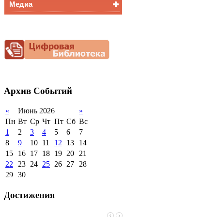
Медиа
Медалисты
Функциональная
Видеоальбом
грамотность
Фотогалерея
Снижение
документационной
нагрузки
Благотворительная
помощь гимназии
Архив
Событий
«
Июнь 2026
»
Пн
Вт
Ср
Чт
Пт
Сб
Вс
1
2
3
4
5
6
7
8
9
10
11
12
13
14
15
16
17
18
19
20
21
22
23
24
25
26
27
28
29
30
Достижения