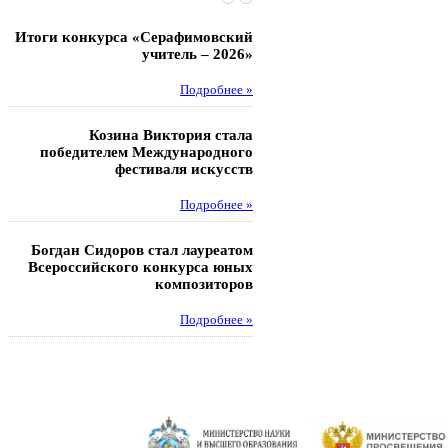
Итоги конкурса «Серафимовский
Чебаненко Глеб стал п
учитель – 2026»
областных соревнований
Подробнее »
Под
Козина Виктория стала
Музафаров Пётр стал п
победителем Международного
турнира п
фестиваля искусств
Под
Подробнее »
Педагоги гимнази
Богдан Сидоров стал лауреатом
победителями регион
Всероссийского конкурса юных
этапа XXI Всеросс
композиторов
конкурса «За нравс
подвиг у
Подробнее »
Под