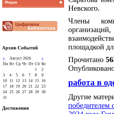
Медиа
Медалисты
Невского.
Функциональная
Видеоальбом
грамотность
Фотогалерея
Члены коми
Снижение
документационной
организаций
нагрузки
Благотворительная
взаимодейств
помощь гимназии
площадкой дл
Архив
Событий
Прочитано
56
«
Август 2026
»
Пн
Вт
Ср
Чт
Пт
Сб
Вс
Опубликовано
1
2
3
4
5
6
7
8
9
работа в од
10
11
12
13
14
15
16
17
18
19
20
21
22
23
24
25
26
27
28
29
30
Другие матери
31
победителем 
Достижения
2024 года
Гим