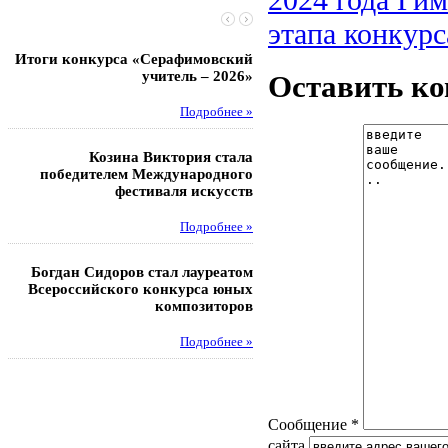
этапа конкурс
Итоги конкурса «Серафимовский
Чебаненко Глеб стал п
учитель – 2026»
областных соревнований
Оставить к
Подробнее »
Под
Козина Виктория стала
Музафаров Пётр стал п
победителем Международного
турнира п
фестиваля искусств
Под
Подробнее »
Педагоги гимнази
Богдан Сидоров стал лауреатом
победителями регион
Всероссийского конкурса юных
этапа XXI Всеросс
композиторов
конкурса «За нравс
подвиг у
Подробнее »
Под
Сообщение *
сайта