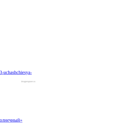
3-uchashchiesya-
blogprogram.ru
Солнечный»