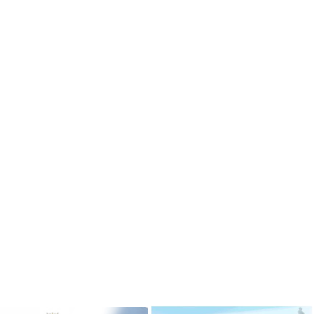
ризёром
Гимназисты стали победителями
 по ушу
VI Межрегионального
творческого онлайн-конкурса «На
Волжских рубежах»
робнее »
Подробнее »
ризёром
о боксу
Гимназисты стали победителями
Кубка по баскетболу 3х3 среди
робнее »
дворовых команд
и стали
Подробнее »
ального
ийского
твенный
Вершинина Анастасия стала
чителя»
призёром международного
конкурса инструментального
исполнительства
робнее »
Подробнее »