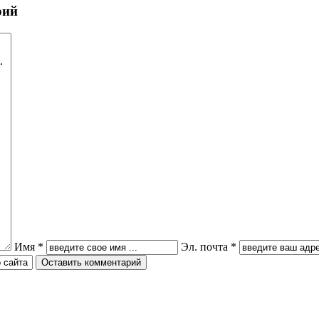
рий
Имя *
Эл. почта *