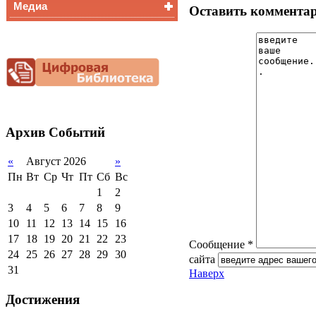
Медиа
Медалисты
Оставить коммента
Функциональная
Видеоальбом
грамотность
Фотогалерея
Снижение
документационной
нагрузки
Благотворительная
помощь гимназии
Архив
Событий
«
Август 2026
»
Пн
Вт
Ср
Чт
Пт
Сб
Вс
1
2
3
4
5
6
7
8
9
10
11
12
13
14
15
16
17
18
19
20
21
22
23
Сообщение *
24
25
26
27
28
29
30
сайта
31
Наверх
Достижения