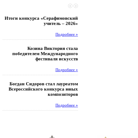
Итоги конкурса «Серафимовский
Чебаненко Глеб стал п
учитель – 2026»
областных соревнований
Подробнее »
Под
Козина Виктория стала
Музафаров Пётр стал п
победителем Международного
турнира п
фестиваля искусств
Под
Подробнее »
Педагоги гимнази
Богдан Сидоров стал лауреатом
победителями регион
Всероссийского конкурса юных
этапа XXI Всеросс
композиторов
конкурса «За нравс
подвиг у
Подробнее »
Под