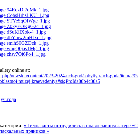
lery online at:
x.php/newslen/content/2023-2024-uch-god/sobytiya-uch-goda/item/295
ij-oblastnoj-muzej-kraevedeniya#sigProIda88b4c38a5
уч.года
категории:
« Гимназисты потрудились в православном лагере «
 пасхальных пряников »