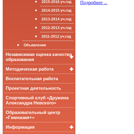
2015-2016 уч.год
Подробнее ...
приёма (перевода)
ООП СОО
школа»
Достижения
обучающихся
2014-2015 уч.год
Стипендии и виды
2013-2014 уч.год
поддержки обучающихся
2012-2013 уч.год
Международное
сотрудничество
2011-2012 уч.год
Организация питания в
Объявления
образовательной
организации
Независимая оценка качества
образования
Методическая работа
Независимая оценка
качества подготовки
обучающихся
Воспитательная работа
Уроки, мероприятия
Аккредитационный
ОГЭ и ЕГЭ
Публикации
Проектная деятельность
мониторинг системы
образования
Всероссийские
Материалы
Спортивный клуб «Дружина
проверочные
педагогического форума
Александра Невского»
работы
Всероссийская
Образовательный центр
олимпиада
«Гимназия+»
школьников
Информация