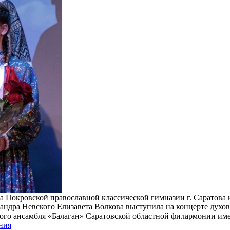
са Покровской православной классической гимназии г. Саратова
сандра Невского Елизавета Волкова выступила на концерте духо
ного ансамбля «Балаган» Саратовской областной филармонии им
ния