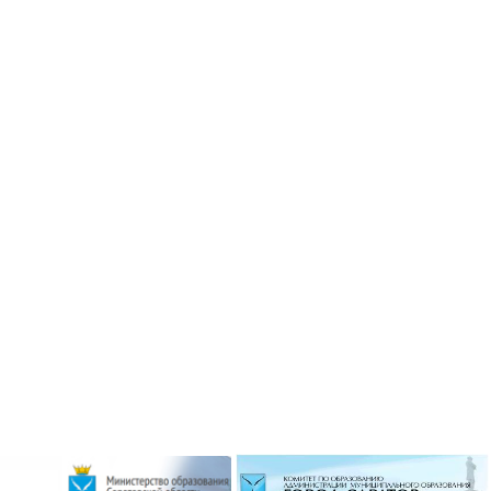
ризёром
Гимназисты стали победителями
 по ушу
VI Межрегионального
творческого онлайн-конкурса «На
Волжских рубежах»
робнее »
Подробнее »
ризёром
о боксу
Гимназисты стали победителями
Кубка по баскетболу 3х3 среди
робнее »
дворовых команд
и стали
Подробнее »
ального
ийского
твенный
Вершинина Анастасия стала
чителя»
призёром международного
конкурса инструментального
исполнительства
робнее »
Подробнее »