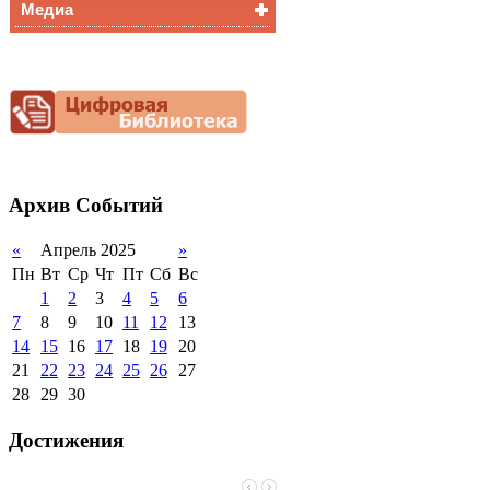
Медиа
Медалисты
Функциональная
Видеоальбом
грамотность
Фотогалерея
Снижение
документационной
нагрузки
Благотворительная
помощь гимназии
Архив
Событий
«
Апрель 2025
»
Пн
Вт
Ср
Чт
Пт
Сб
Вс
1
2
3
4
5
6
7
8
9
10
11
12
13
14
15
16
17
18
19
20
21
22
23
24
25
26
27
28
29
30
Достижения