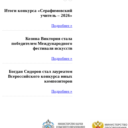
Итоги конкурса «Серафимовский
Чебаненко Глеб стал п
учитель – 2026»
областных соревнований
Подробнее »
Под
Козина Виктория стала
Музафаров Пётр стал п
победителем Международного
турнира п
фестиваля искусств
Под
Подробнее »
Педагоги гимнази
Богдан Сидоров стал лауреатом
победителями регион
Всероссийского конкурса юных
этапа XXI Всеросс
композиторов
конкурса «За нравс
подвиг у
Подробнее »
Под