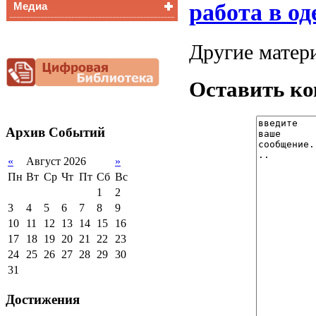
работа в од
Медиа
Медалисты
Функциональная
Видеоальбом
грамотность
Другие матери
Фотогалерея
Снижение
документационной
нагрузки
Оставить к
Благотворительная
помощь гимназии
Архив
Событий
«
Август 2026
»
Пн
Вт
Ср
Чт
Пт
Сб
Вс
1
2
3
4
5
6
7
8
9
10
11
12
13
14
15
16
17
18
19
20
21
22
23
24
25
26
27
28
29
30
31
Достижения