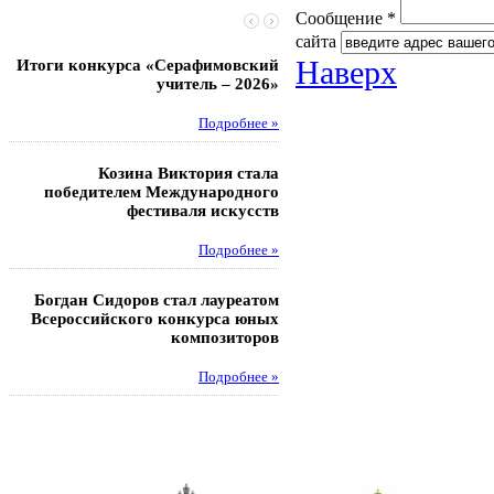
Сообщение *
сайта
Наверх
Итоги конкурса «Серафимовский
Чебаненко Глеб стал п
учитель – 2026»
областных соревнований
Подробнее »
Под
Козина Виктория стала
Музафаров Пётр стал п
победителем Международного
турнира п
фестиваля искусств
Под
Подробнее »
Педагоги гимнази
Богдан Сидоров стал лауреатом
победителями регион
Всероссийского конкурса юных
этапа XXI Всеросс
композиторов
конкурса «За нравс
подвиг у
Подробнее »
Под