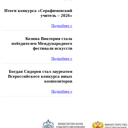
Итоги конкурса «Серафимовский
Чебаненко Глеб стал п
учитель – 2026»
областных соревнований
Подробнее »
Под
Козина Виктория стала
Музафаров Пётр стал п
победителем Международного
турнира п
фестиваля искусств
Под
Подробнее »
Педагоги гимнази
Богдан Сидоров стал лауреатом
победителями регион
Всероссийского конкурса юных
этапа XXI Всеросс
композиторов
конкурса «За нравс
подвиг у
Подробнее »
Под