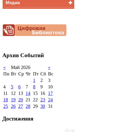
Медиа
Медалисты
Функциональная
Видеоальбом
грамотность
Фотогалерея
Снижение
документационной
нагрузки
Благотворительная
помощь гимназии
Архив
Событий
«
Май 2026
»
Пн
Вт
Ср
Чт
Пт
Сб
Вс
1
2
3
4
5
6
7
8
9
10
11
12
13
14
15
16
17
18
19
20
21
22
23
24
25
26
27
28
29
30
31
Достижения