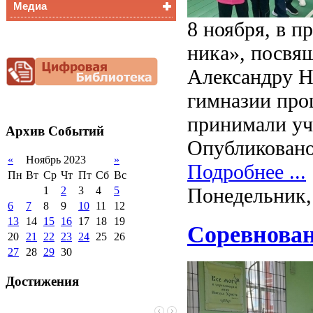
Медиа
Медалисты
8 ноября, в 
Функциональная
Видеоальбом
грамотность
ника», посвя
Фотогалерея
Снижение
документационной
Александру Н
нагрузки
гимназии про
Благотворительная
помощь гимназии
принимали уч
Архив
Событий
Опубликовано
«
Ноябрь 2023
»
Подробнее ...
Пн
Вт
Ср
Чт
Пт
Сб
Вс
Понедельник,
1
2
3
4
5
6
7
8
9
10
11
12
13
14
15
16
17
18
19
Соревнован
20
21
22
23
24
25
26
27
28
29
30
Достижения