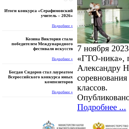
Итоги конкурса «Серафимовский
Чебаненко Глеб стал п
учитель – 2026»
областных соревнований
Подробнее »
Под
Козина Виктория стала
Музафаров Пётр стал п
победителем Международного
турнира п
7 ноября 2023
фестиваля искусств
Под
«ГТО-ника», 
Подробнее »
Александру Н
Педагоги гимнази
Богдан Сидоров стал лауреатом
победителями регион
соревнования
Всероссийского конкурса юных
этапа XXI Всеросс
композиторов
конкурса «За нравс
классов.
подвиг у
Подробнее »
Опубликовано
Под
Подробнее ...