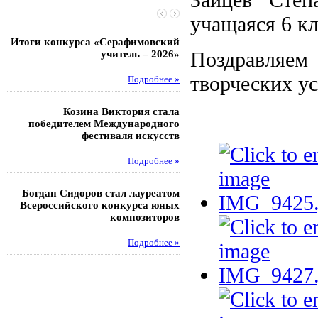
учащаяся 6 кл
Итоги конкурса «Серафимовский
Чебаненко Глеб стал п
Поздравляем
учитель – 2026»
областных соревнований
творческих ус
Подробнее »
Под
Козина Виктория стала
Музафаров Пётр стал п
победителем Международного
турнира п
фестиваля искусств
Под
Подробнее »
Педагоги гимнази
Богдан Сидоров стал лауреатом
победителями регион
Всероссийского конкурса юных
этапа XXI Всеросс
композиторов
конкурса «За нравс
подвиг у
Подробнее »
Под