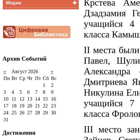
Крстева Аме
Медиа
Медалисты
Дзадзамия Г
Функциональная
Видеоальбом
грамотность
учащийся 4 
Фотогалерея
Снижение
документационной
класса Камыш
нагрузки
Благотворительная
II места был
помощь гимназии
Архив
Событий
Павел, Шули
Александра
«
Август 2026
»
Пн
Вт
Ср
Чт
Пт
Сб
Вс
Дмитриева Ян
1
2
Никулина Елиз
3
4
5
6
7
8
9
10
11
12
13
14
15
16
учащийся 7 
17
18
19
20
21
22
23
класса Фроло
24
25
26
27
28
29
30
31
III место за
Достижения
Зайцев Степ