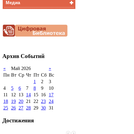
Медиа
Медалисты
Функциональная
Видеоальбом
грамотность
Фотогалерея
Снижение
документационной
нагрузки
Благотворительная
помощь гимназии
Архив
Событий
«
Май 2026
»
Пн
Вт
Ср
Чт
Пт
Сб
Вс
1
2
3
4
5
6
7
8
9
10
11
12
13
14
15
16
17
18
19
20
21
22
23
24
25
26
27
28
29
30
31
Достижения