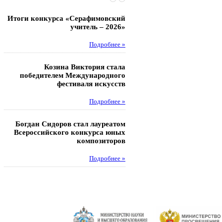
Итоги конкурса «Серафимовский
Чебаненко Глеб стал п
учитель – 2026»
областных соревнований
Подробнее »
Под
Козина Виктория стала
Музафаров Пётр стал п
победителем Международного
турнира п
фестиваля искусств
Под
Подробнее »
Педагоги гимнази
Богдан Сидоров стал лауреатом
победителями регион
Всероссийского конкурса юных
этапа XXI Всеросс
композиторов
конкурса «За нравс
подвиг у
Подробнее »
Под