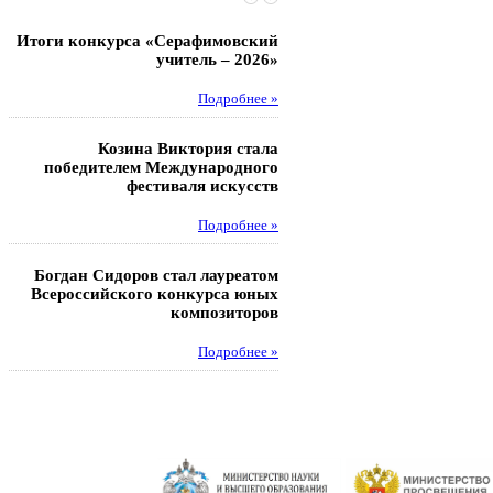
Итоги конкурса «Серафимовский
Чебаненко Глеб стал п
учитель – 2026»
областных соревнований
Подробнее »
Под
Козина Виктория стала
Музафаров Пётр стал п
победителем Международного
турнира п
фестиваля искусств
Под
Подробнее »
Педагоги гимнази
Богдан Сидоров стал лауреатом
победителями регион
Всероссийского конкурса юных
этапа XXI Всеросс
композиторов
конкурса «За нравс
подвиг у
Подробнее »
Под