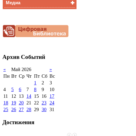
Медиа
Медалисты
Функциональная
Видеоальбом
грамотность
Фотогалерея
Снижение
документационной
нагрузки
Благотворительная
помощь гимназии
Архив
Событий
«
Май 2026
»
Пн
Вт
Ср
Чт
Пт
Сб
Вс
1
2
3
4
5
6
7
8
9
10
11
12
13
14
15
16
17
18
19
20
21
22
23
24
25
26
27
28
29
30
31
Достижения