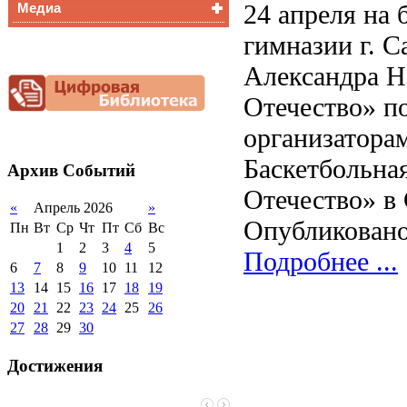
24 апреля на 
Медиа
Медалисты
Функциональная
Видеоальбом
гимназии г. С
грамотность
Фотогалерея
Александра Н
Снижение
документационной
нагрузки
Отечество» по
Благотворительная
организатора
помощь гимназии
Баскетбольна
Архив
Событий
Отечество» в 
«
Апрель 2026
»
Опубликовано
Пн
Вт
Ср
Чт
Пт
Сб
Вс
1
2
3
4
5
Подробнее ...
6
7
8
9
10
11
12
13
14
15
16
17
18
19
20
21
22
23
24
25
26
27
28
29
30
Достижения