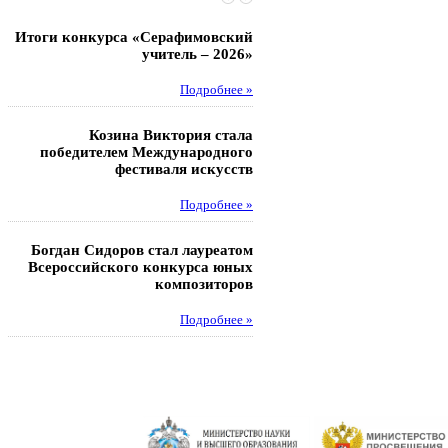
Итоги конкурса «Серафимовский
Чебаненко Глеб стал п
учитель – 2026»
областных соревнований
Подробнее »
Под
Козина Виктория стала
Музафаров Пётр стал п
победителем Международного
турнира п
фестиваля искусств
Под
Подробнее »
Педагоги гимнази
Богдан Сидоров стал лауреатом
победителями регион
Всероссийского конкурса юных
этапа XXI Всеросс
композиторов
конкурса «За нравс
подвиг у
Подробнее »
Под