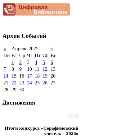
Снижение
документационной
нагрузки
Благотворительная
помощь гимназии
Архив
Событий
«
Апрель 2025
»
Пн
Вт
Ср
Чт
Пт
Сб
Вс
1
2
3
4
5
6
7
8
9
10
11
12
13
14
15
16
17
18
19
20
21
22
23
24
25
26
27
28
29
30
Достижения
Итоги конкурса «Серафимовский
Чебаненко Глеб стал п
учитель – 2026»
областных соревнований