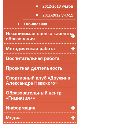
приёма (перевода)
ООП СОО
школа»
2012-2013 уч.год
обучающихся
2011-2012 уч.год
Стипендии и виды
поддержки обучающихся
Объявления
Международное
Независимая оценка качества
сотрудничество
образования
Организация питания в
образовательной
Методическая работа
Независимая оценка
организации
качества подготовки
обучающихся
Воспитательная работа
Уроки, мероприятия
Аккредитационный
ОГЭ и ЕГЭ
Публикации
Проектная деятельность
мониторинг системы
образования
Всероссийские
Материалы
Спортивный клуб «Дружина
проверочные
педагогического форума
Александра Невского»
работы
Всероссийская
Образовательный центр
олимпиада
«Гимназия+»
школьников
Информация
Медиа
Медалисты
Функциональная
Видеоальбом
грамотность
Фотогалерея