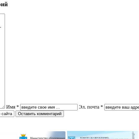
 по ушу
VI Межрегионального
рий
творческого онлайн-конкурса «На
Волжских рубежах»
робнее »
Подробнее »
ризёром
о боксу
Гимназисты стали победителями
Кубка по баскетболу 3х3 среди
робнее »
дворовых команд
и стали
Подробнее »
ального
ийского
твенный
Вершинина Анастасия стала
чителя»
призёром международного
конкурса инструментального
исполнительства
робнее »
Подробнее »
Имя *
Эл. почта *