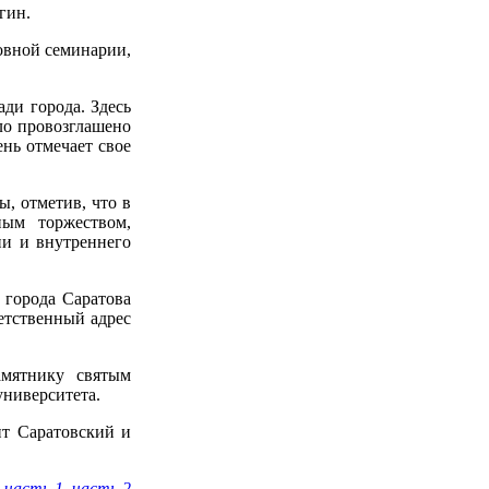
гин.
овной семинарии,
ди города. Здесь
ло провозглашено
нь отмечает свое
, отметив, что в
ным торжеством,
ии и внутреннего
 города Саратова
етственный адрес
амятнику святым
университета.
ит Саратовский и
:
часть 1
,
часть 2