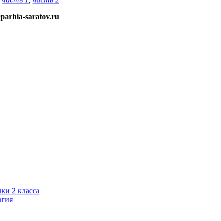
arhia-saratov.ru
ки 2 класса
ргия