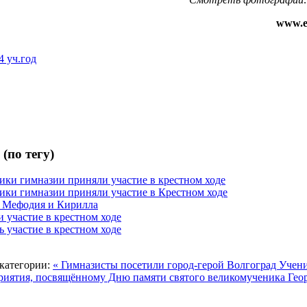
www.ep
4 уч.год
(по тегу)
ики гимназии приняли участие в крестном ходе
ики гимназии приняли участие в Крестном ходе
х Мефодия и Кирилла
 участие в крестном ходе
 участие в крестном ходе
категории:
« Гимназисты посетили город-герой Волгоград
Учени
риятия, посвящённому Дню памяти святого великомученика Гео
ризёром
Гимназисты стали победителями