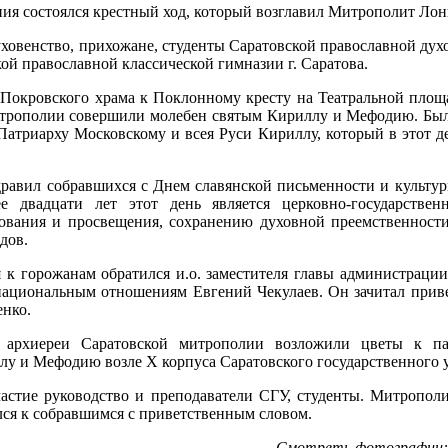
ия состоялся крестный ход, который возглавил Митрополит Лон
уховенство, прихожане, студенты Саратовской православной дух
ой православной классической гимназии г. Саратова.
Покровского храма к Поклонному кресту на Театральной площа
итрополии совершили молебен святым Кириллу и Мефодию. Бы
атриарху Московскому и всея Руси Кириллу, который в этот де
авил собравшихся с Днем славянской письменности и культуры
е двадцати лет этот день является церковно-государствен
ования и просвещения, сохранению духовной преемственност
дов.
 к горожанам обратился и.о. заместителя главы администрации
ациональным отношениям Евгений Чекулаев. Он зачитал прив
енко.
 архиереи Саратовской митрополии возложили цветы к п
у и Мефодию возле X корпуса Саратовского государственного 
астие руководство и преподаватели СГУ, студенты. Митропол
ся к собравшимся с приветственным словом.
Смотреть фотографии