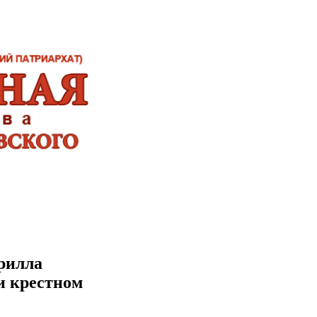
рилла
и крестном