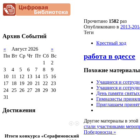
Снижение
документационной
нагрузки
Благотворительная
Прочитано
1582
раз
помощь гимназии
Опубликовано в
2013-201
Теги
Архив
Событий
Крестный ход
«
Август 2026
»
работа в одессе
Пн
Вт
Ср
Чт
Пт
Сб
Вс
1
2
Похожие материалы 
3
4
5
6
7
8
9
10
11
12
13
14
15
16
Учащиеся и сотрудн
17
18
19
20
21
22
23
Учащиеся и сотрудн
24
25
26
27
28
29
30
День памяти святы
31
Гимназисты приняли
Приглашаем принять
Достижения
Другие материалы в этой 
стали участниками мероп
Победоносца »
Итоги конкурса «Серафимовский
Чебаненко Глеб стал п