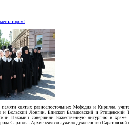
мментатором!
нь памяти святых равноапостольных Мефодия и Кирилла, учит
й и Вольский Лонгин, Епископ Балашовский и Ртищевский Т
ский Пахомий совершили Божественную литургию в храме 
рода Саратова. Архиереям сослужило духовенство Саратовской