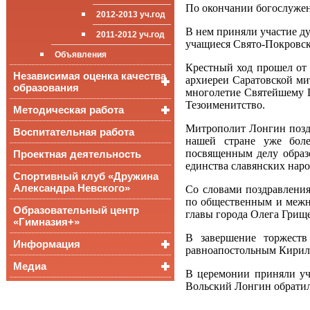
По окончании богослужен
приёма (перевода)
ООП СОО
школа»
2012-2013 уч.год
обучающихся
В нем приняли участие д
2011-2012 уч.год
Стипендии и виды
учащиеся Свято-Покровск
поддержки обучающихся
Объявления
Крестный ход прошел от 
Международное
Независимая оценка качества
сотрудничество
архиереи Саратовской м
образования
многолетие Святейшему П
Организация питания в
Тезоименитство.
образовательной
Методическая работа
Независимая оценка
организации
качества подготовки
Митрополит Лонгин поздр
обучающихся
Воспитательная работа
Уроки, мероприятия
нашей стране уже боле
Аккредитационный
ОГЭ и ЕГЭ
Публикации
посвященным делу образ
Проектная деятельность
мониторинг системы
единства славянских наро
образования
Всероссийские
Материалы
Спортивный клуб «Дружина
проверочные
педагогического форума
Александра Невского»
работы
Со словами поздравления
по общественным и межн
Всероссийская
Образовательный центр
главы города Олега Грищ
олимпиада
«Гимназия+»
школьников
В завершение торжеств
Информация
равноапостольным Кирилл
Медиа
Медалисты
В церемонии приняли уч
Вольский Лонгин обратил
Функциональная
Видеоальбом
грамотность
Фотогалерея