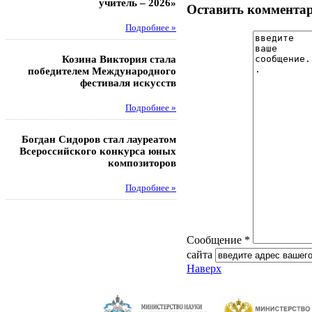
учитель – 2026»
областных соревнований
Оставить коммента
Подробнее »
Под
Козина Виктория стала
Музафаров Пётр стал п
победителем Международного
турнира п
фестиваля искусств
Под
Подробнее »
Педагоги гимнази
Богдан Сидоров стал лауреатом
победителями регион
Всероссийского конкурса юных
этапа XXI Всеросс
композиторов
конкурса «За нравс
подвиг у
Подробнее »
Под
Сообщение *
сайта
Наверх