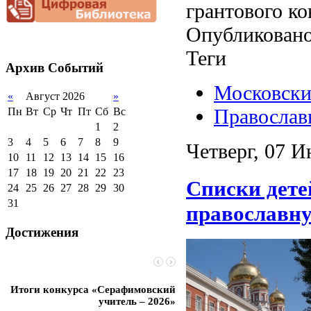
документационной
грантового к
нагрузки
Опубликовано
Благотворительная
помощь гимназии
Теги
Архив
Событий
Московски
«
Август 2026
»
Православ
Пн
Вт
Ср
Чт
Пт
Сб
Вс
1
2
3
4
5
6
7
8
9
Четверг, 07 И
10
11
12
13
14
15
16
17
18
19
20
21
22
23
Списки дете
24
25
26
27
28
29
30
31
православн
Достижения
Итоги конкурса «Серафимовский
Чебаненко Глеб стал п
учитель – 2026»
областных соревнований