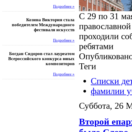
Подробнее »
Под
С 29 по 31 ма
Козина Виктория стала
Музафаров Пётр стал п
православной 
победителем Международного
турнира п
фестиваля искусств
проходили со
Под
Подробнее »
ребятами
Педагоги гимнази
Богдан Сидоров стал лауреатом
победителями регион
Опубликовано
Всероссийского конкурса юных
этапа XXI Всеросс
композиторов
конкурса «За нравс
Теги
подвиг у
Подробнее »
Списки де
Под
фамилии у
Суббота, 26 М
Второй епар