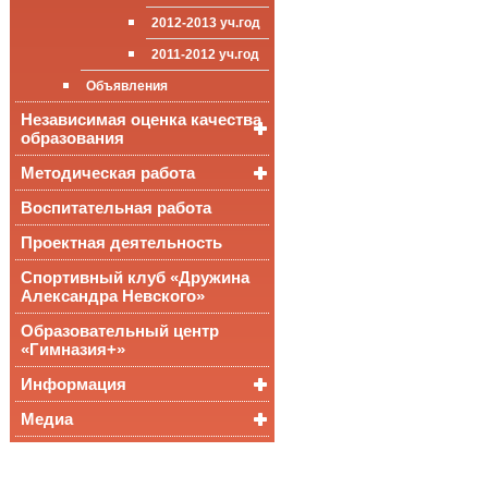
приёма (перевода)
ООП СОО
школа»
2012-2013 уч.год
обучающихся
2011-2012 уч.год
Стипендии и виды
поддержки обучающихся
Объявления
Международное
Независимая оценка качества
сотрудничество
образования
Организация питания в
образовательной
Методическая работа
Независимая оценка
организации
качества подготовки
обучающихся
Воспитательная работа
Уроки, мероприятия
Аккредитационный
ОГЭ и ЕГЭ
Публикации
Проектная деятельность
мониторинг системы
образования
Всероссийские
Материалы
Спортивный клуб «Дружина
проверочные
педагогического форума
Александра Невского»
работы
Всероссийская
Образовательный центр
олимпиада
«Гимназия+»
школьников
Информация
Медиа
Медалисты
Функциональная
Видеоальбом
грамотность
Фотогалерея