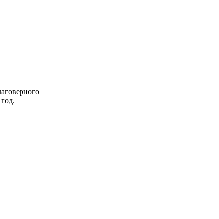
лаговерного
 год.