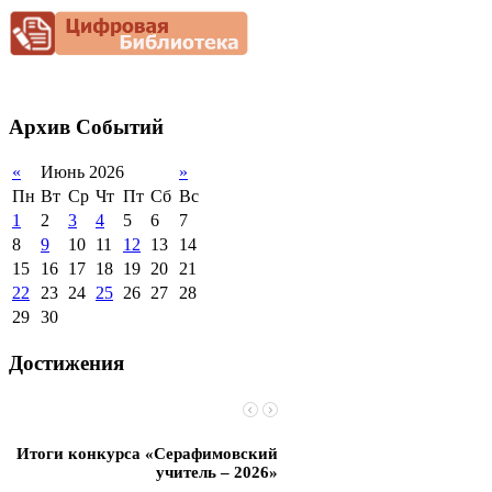
Снижение
документационной
нагрузки
Благотворительная
помощь гимназии
Архив
Событий
«
Июнь 2026
»
Пн
Вт
Ср
Чт
Пт
Сб
Вс
1
2
3
4
5
6
7
8
9
10
11
12
13
14
15
16
17
18
19
20
21
22
23
24
25
26
27
28
29
30
Достижения
Итоги конкурса «Серафимовский
Чебаненко Глеб стал п
учитель – 2026»
областных соревнований