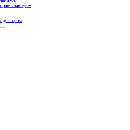
ольников
у православную»
с доктором
ы »