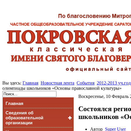
Вы здесь:
Главная
Новостная лента
События
2012-2013 уч.год
олимпиады школьников «Основы православной культуры»
Воскресенье, 10 Февраль 
Главная
Состоялся реги
Сведения об
школьников «Ос
образовательной
организации
Автор
Super User