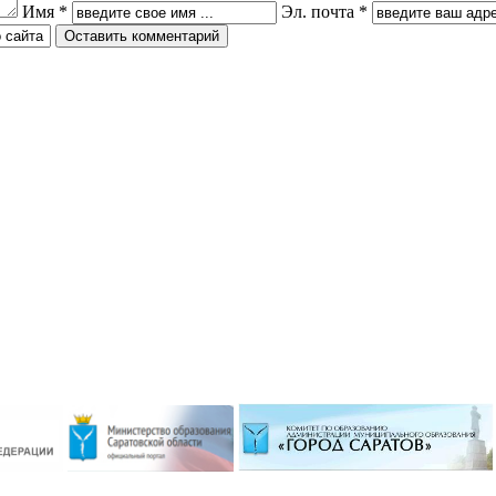
 по ушу
VI Межрегионального
Имя *
Эл. почта *
творческого онлайн-конкурса «На
Волжских рубежах»
робнее »
Подробнее »
ризёром
о боксу
Гимназисты стали победителями
Кубка по баскетболу 3х3 среди
робнее »
дворовых команд
и стали
Подробнее »
ального
ийского
твенный
Вершинина Анастасия стала
чителя»
призёром международного
конкурса инструментального
исполнительства
робнее »
Подробнее »