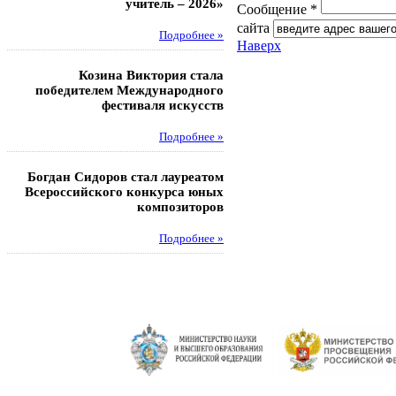
учитель – 2026»
областных соревнований
Сообщение *
сайта
Подробнее »
Под
Наверх
Козина Виктория стала
Музафаров Пётр стал п
победителем Международного
турнира п
фестиваля искусств
Под
Подробнее »
Педагоги гимнази
Богдан Сидоров стал лауреатом
победителями регион
Всероссийского конкурса юных
этапа XXI Всеросс
композиторов
конкурса «За нравс
подвиг у
Подробнее »
Под