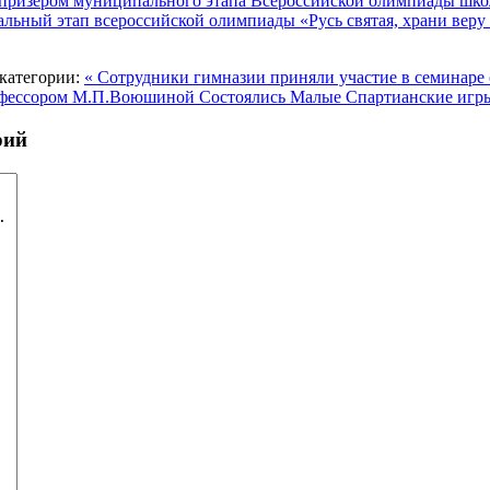
 призёром муниципального этапа Всероссийской олимпиады шк
льный этап всероссийской олимпиады «Русь святая, храни вер
категории:
« Сотрудники гимназии приняли участие в семинаре 
рофессором М.П.Воюшиной
Состоялись Малые Спартианские игр
рий
ризёром
Гимназисты стали победителями