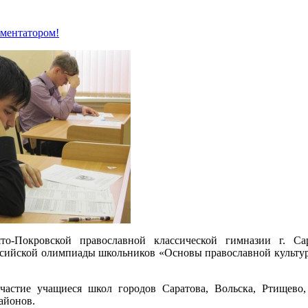
мментатором!
то-Покровской православной классической гимназии г. Сар
ссийской олимпиады школьников «Основы православной культу
астие учащиеся школ городов Саратова, Вольска, Ртищево,
айонов.