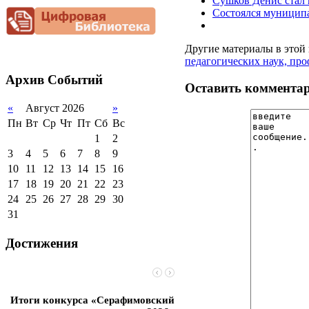
Сушков Денис стал
Снижение
Состоялся муниципа
документационной
нагрузки
Благотворительная
Другие материалы в этой 
помощь гимназии
педагогических наук, п
Архив
Событий
Оставить коммента
«
Август 2026
»
Пн
Вт
Ср
Чт
Пт
Сб
Вс
1
2
3
4
5
6
7
8
9
10
11
12
13
14
15
16
17
18
19
20
21
22
23
24
25
26
27
28
29
30
31
Достижения
Итоги конкурса «Серафимовский
Чебаненко Глеб стал п