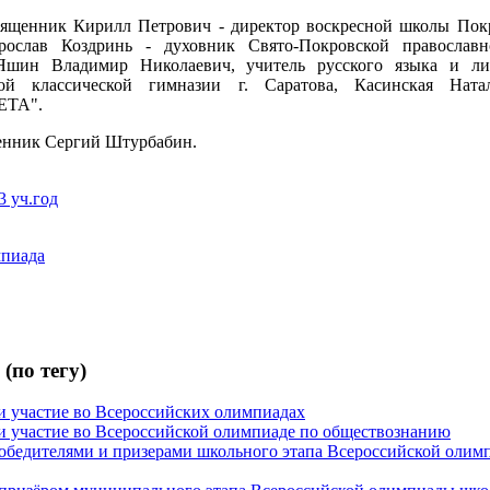
ященник Кирилл Петрович - директор воскресной школы Покр
рослав Коздринь - духовник Свято-Покровской православн
 Яшин Владимир Николаевич, учитель русского языка и ли
ой классической гимназии г. Саратова, Касинская Ната
ЕТА".
енник Сергий Штурбабин.
3 уч.год
мпиада
(по тегу)
 участие во Всероссийских олимпиадах
 участие во Всероссийской олимпиаде по обществознанию
обедителями и призерами школьного этапа Всероссийской олим