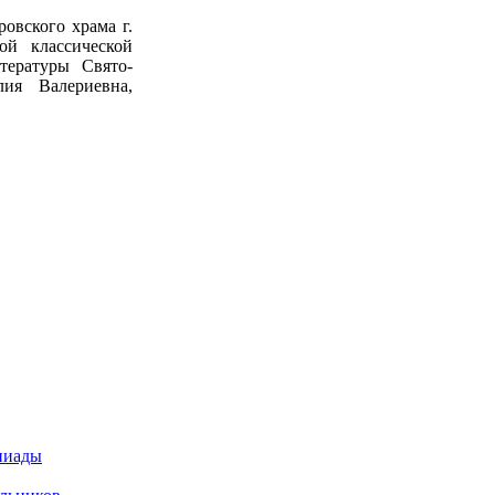
овского храма г.
ой классической
тературы Свято-
лия Валериевна,
пиады