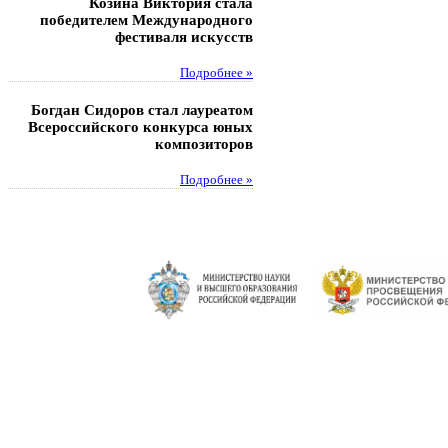
Козина Виктория стала
Музафаров Пётр стал п
победителем Международного
турнира п
фестиваля искусств
Под
Подробнее »
Педагоги гимнази
Богдан Сидоров стал лауреатом
победителями регион
Всероссийского конкурса юных
этапа XXI Всеросс
композиторов
конкурса «За нравс
подвиг у
Подробнее »
Под