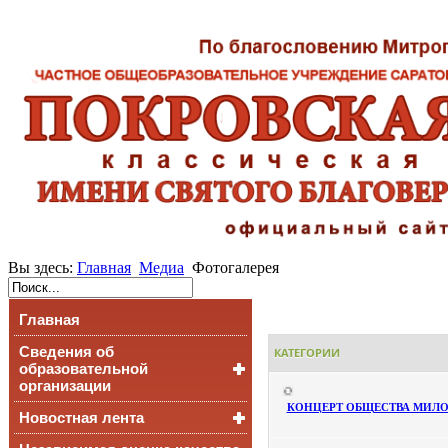
Вы здесь:
Главная
Медиа
Фотогалерея
Главная
Сведения об
КАТЕГОРИИ
образовательной
организации
КОНЦЕРТ ОБЩЕСТВА МИЛ
Новостная лента
Основные сведения
Структура и органы