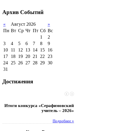
2011-2012 уч.год
Стипендии и виды
поддержки обучающихся
Архив
Событий
Международное
сотрудничество
«
Август 2026
»
Пн
Вт
Ср
Чт
Пт
Сб
Вс
Организация питания в
образовательной
1
2
организации
3
4
5
6
7
8
9
10
11
12
13
14
15
16
17
18
19
20
21
22
23
24
25
26
27
28
29
30
31
Достижения
Итоги конкурса «Серафимовский
Чебаненко Глеб стал п
учитель – 2026»
областных соревнований
Подробнее »
Под