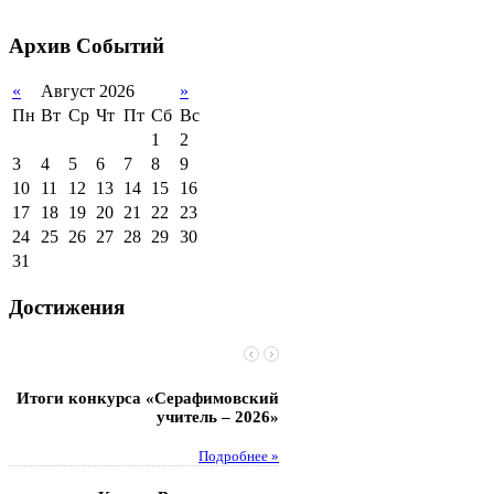
2011-2012 уч.год
Стипендии и виды
поддержки обучающихся
Архив
Событий
Международное
сотрудничество
«
Август 2026
»
Пн
Вт
Ср
Чт
Пт
Сб
Вс
Организация питания в
образовательной
1
2
организации
3
4
5
6
7
8
9
10
11
12
13
14
15
16
17
18
19
20
21
22
23
24
25
26
27
28
29
30
31
Достижения
Итоги конкурса «Серафимовский
Чебаненко Глеб стал п
учитель – 2026»
областных соревнований
Подробнее »
Под