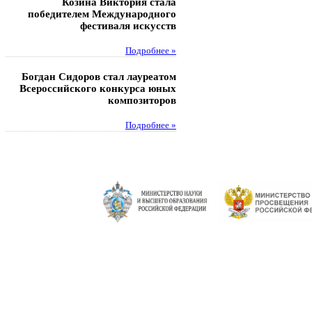
Козина Виктория стала
Музафаров Пётр стал п
победителем Международного
турнира п
фестиваля искусств
Под
Подробнее »
Педагоги гимнази
Богдан Сидоров стал лауреатом
победителями регион
Всероссийского конкурса юных
этапа XXI Всеросс
композиторов
конкурса «За нравс
подвиг у
Подробнее »
Под