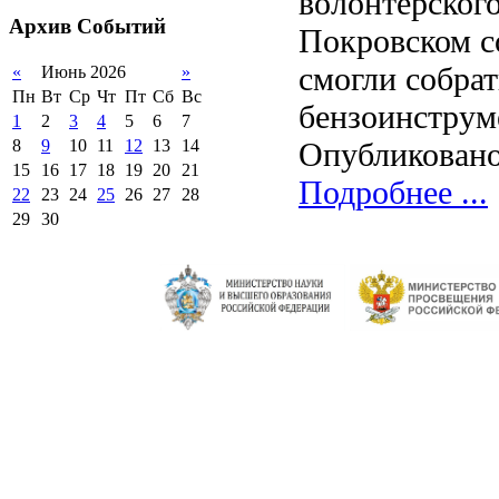
волонтёрског
2012-2013 уч.год
обучающихся
Архив
Событий
Покровском со
2011-2012 уч.год
Стипендии и виды
поддержки обучающихся
смогли собра
«
Июнь 2026
»
Международное
Пн
Вт
Ср
Чт
Пт
Сб
Вс
сотрудничество
бензоинструм
1
2
3
4
5
6
7
Организация питания в
Опубликовано
8
9
10
11
12
13
14
образовательной
организации
15
16
17
18
19
20
21
Подробнее ...
22
23
24
25
26
27
28
29
30