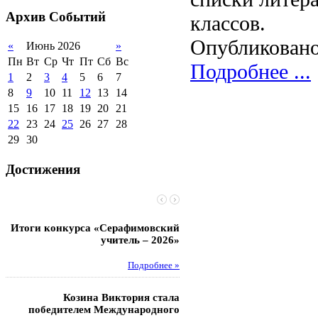
2012-2013 уч.год
обучающихся
Архив
Событий
классов.
2011-2012 уч.год
Стипендии и виды
поддержки обучающихся
Опубликовано
«
Июнь 2026
»
Международное
Пн
Вт
Ср
Чт
Пт
Сб
Вс
Подробнее ...
сотрудничество
1
2
3
4
5
6
7
Организация питания в
8
9
10
11
12
13
14
образовательной
организации
15
16
17
18
19
20
21
22
23
24
25
26
27
28
29
30
Достижения
Итоги конкурса «Серафимовский
Чебаненко Глеб стал п
учитель – 2026»
областных соревнований
Подробнее »
Под
Козина Виктория стала
Музафаров Пётр стал п
победителем Международного
турнира п