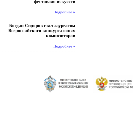
фестиваля искусств
Под
Подробнее »
Педагоги гимнази
Богдан Сидоров стал лауреатом
победителями регион
Всероссийского конкурса юных
этапа XXI Всеросс
композиторов
конкурса «За нравс
подвиг у
Подробнее »
Под