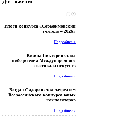
Достижения
Итоги конкурса «Серафимовский
Чебаненко Глеб стал п
учитель – 2026»
областных соревнований
Подробнее »
Под
Козина Виктория стала
Музафаров Пётр стал п
победителем Международного
турнира п
фестиваля искусств
Под
Подробнее »
Педагоги гимнази
Богдан Сидоров стал лауреатом
победителями регион
Всероссийского конкурса юных
этапа XXI Всеросс
композиторов
конкурса «За нравс
подвиг у
Подробнее »
Под