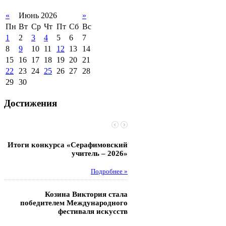
«
Июнь 2026
»
Пн
Вт
Ср
Чт
Пт
Сб
Вс
1
2
3
4
5
6
7
8
9
10
11
12
13
14
15
16
17
18
19
20
21
22
23
24
25
26
27
28
29
30
Достижения
Итоги конкурса «Серафимовский
Чебаненко Глеб стал п
учитель – 2026»
областных соревнований
Подробнее »
Под
Козина Виктория стала
Музафаров Пётр стал п
победителем Международного
турнира п
фестиваля искусств
Под