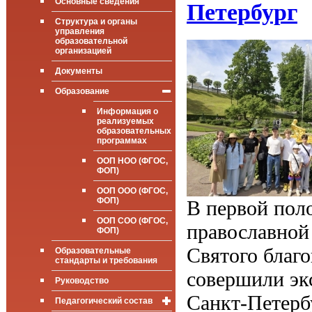
Основные сведения
Петербург
Структура и органы
управления
образовательной
организацией
Документы
Образование
Информация о
реализуемых
образовательных
программах
ООП НОО (ФГОС,
ФОП)
ООП ООО (ФГОС,
ФОП)
В первой пол
ООП СОО (ФГОС,
православной 
ФОП)
Святого благ
Образовательные
стандарты и требования
совершили эк
Руководство
Санкт-Петерб
Педагогический состав