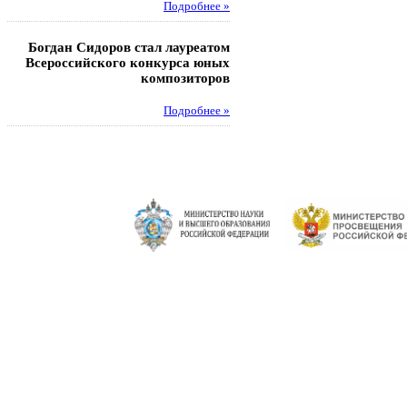
Подробнее »
Педагоги гимнази
Богдан Сидоров стал лауреатом
победителями регион
Всероссийского конкурса юных
этапа XXI Всеросс
композиторов
конкурса «За нравс
подвиг у
Подробнее »
Под