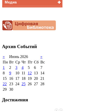
Медиа
Медалисты
Функциональная
Видеоальбом
грамотность
Фотогалерея
Снижение
документационной
нагрузки
Благотворительная
помощь гимназии
Архив
Событий
«
Июнь 2026
»
Пн
Вт
Ср
Чт
Пт
Сб
Вс
1
2
3
4
5
6
7
8
9
10
11
12
13
14
15
16
17
18
19
20
21
22
23
24
25
26
27
28
29
30
Достижения