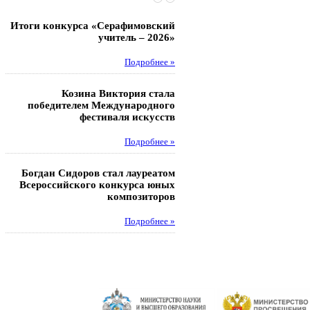
Итоги конкурса «Серафимовский
Чебаненко Глеб стал п
учитель – 2026»
областных соревнований
Подробнее »
Под
Козина Виктория стала
Музафаров Пётр стал п
победителем Международного
турнира п
фестиваля искусств
Под
Подробнее »
Педагоги гимнази
Богдан Сидоров стал лауреатом
победителями регион
Всероссийского конкурса юных
этапа XXI Всеросс
композиторов
конкурса «За нравс
подвиг у
Подробнее »
Под