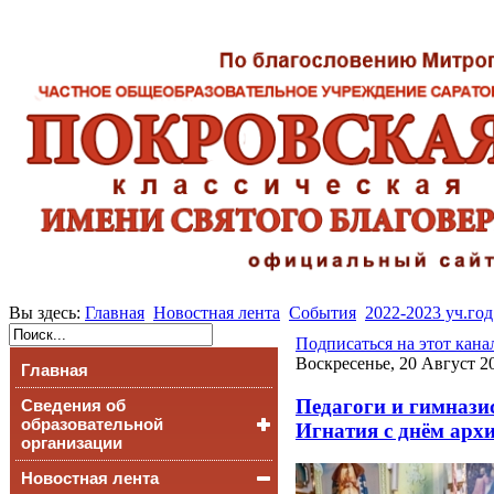
Вы здесь:
Главная
Новостная лента
События
2022-2023 уч.год
Подписаться на этот кана
Воскресенье, 20 Август 2
Главная
Педагоги и гимнази
Сведения об
образовательной
Игнатия с днём арх
организации
Новостная лента
Основные сведения