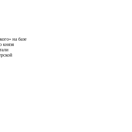
ого» на базе
о князя
тали
ерской