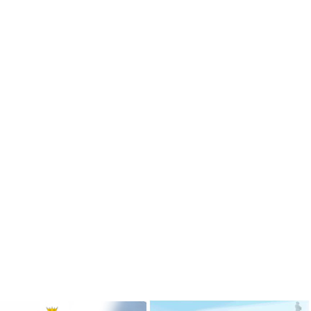
ризёром
Гимназисты стали победителями
 по ушу
VI Межрегионального
творческого онлайн-конкурса «На
Волжских рубежах»
робнее »
Подробнее »
ризёром
о боксу
Гимназисты стали победителями
Кубка по баскетболу 3х3 среди
робнее »
дворовых команд
и стали
Подробнее »
ального
ийского
твенный
Вершинина Анастасия стала
чителя»
призёром международного
конкурса инструментального
исполнительства
робнее »
Подробнее »