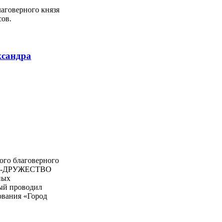
лаговерного князя
сов.
сандра
ого благоверного
 «СО-ДРУЖЕСТВО
ных
рый проводил
ования «Город