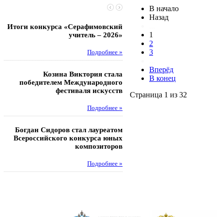
В начало
Назад
...
Итоги конкурса «Серафимовский
Чебаненко Глеб стал п
1
учитель – 2026»
областных соревнований
2
3
Подробнее »
Под
...
Вперёд
Козина Виктория стала
Музафаров Пётр стал п
В конец
победителем Международного
турнира п
фестиваля искусств
Страница 1 из 32
Под
Подробнее »
Педагоги гимнази
Богдан Сидоров стал лауреатом
победителями регион
Всероссийского конкурса юных
этапа XXI Всеросс
композиторов
конкурса «За нравс
подвиг у
Подробнее »
Под