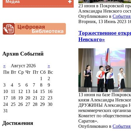
Медиа
Медалисты
23 июня в Покровской пра
Функциональная
Видеоальбом
Александра Невского сост
грамотность
Опубликовано в
События 
Фотогалерея
Вторник, 13 Июнь 2023 1
Снижение
документационной
нагрузки
Торжественное от
Невского»
Благотворительная
помощь гимназии
Архив
Событий
«
Август 2026
»
Пн
Вт
Ср
Чт
Пт
Сб
Вс
1
2
3
4
5
6
7
8
9
10
11
12
13
14
15
16
13 июня на базе Покровск
17
18
19
20
21
22
23
князя Александра Невск
24
25
26
27
28
29
30
ДРУЖИНЫ Александра Нев
некоммерческих организа
31
Комитет по общественны
Саратов».
Достижения
Опубликовано в
События 