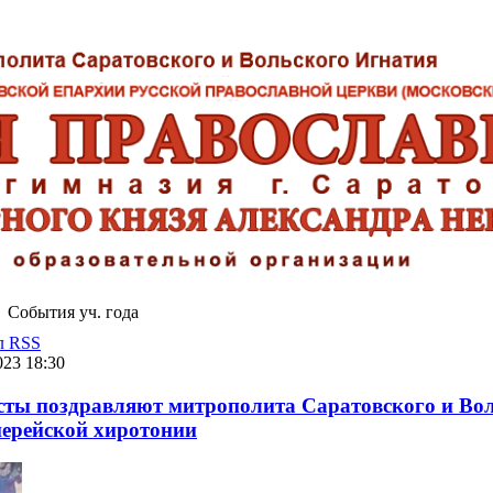
События уч. года
л RSS
023 18:30
сты поздравляют митрополита Саратовского и Во
иерейской хиротонии