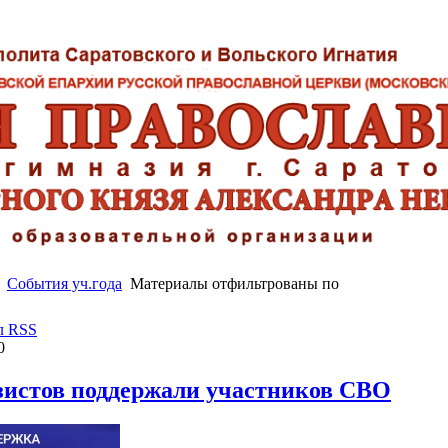
События уч.года
Материалы отфильтрованы по
л RSS
0
зистов поддержали участников СВО