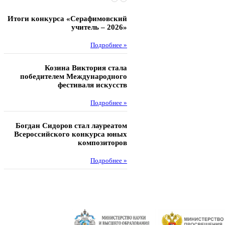
Итоги конкурса «Серафимовский
Чебаненко Глеб стал п
учитель – 2026»
областных соревнований
Подробнее »
Под
Козина Виктория стала
Музафаров Пётр стал п
победителем Международного
турнира п
фестиваля искусств
Под
Подробнее »
Педагоги гимнази
Богдан Сидоров стал лауреатом
победителями регион
Всероссийского конкурса юных
этапа XXI Всеросс
композиторов
конкурса «За нравс
подвиг у
Подробнее »
Под