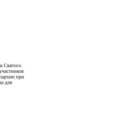
и Святого
 участников
епархии при
ва для