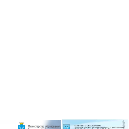
ризёром
Гимназисты стали победителями
 по ушу
VI Межрегионального
творческого онлайн-конкурса «На
Волжских рубежах»
робнее »
Подробнее »
ризёром
о боксу
Гимназисты стали победителями
Кубка по баскетболу 3х3 среди
робнее »
дворовых команд
и стали
Подробнее »
ального
ийского
твенный
Вершинина Анастасия стала
чителя»
призёром международного
конкурса инструментального
исполнительства
робнее »
Подробнее »