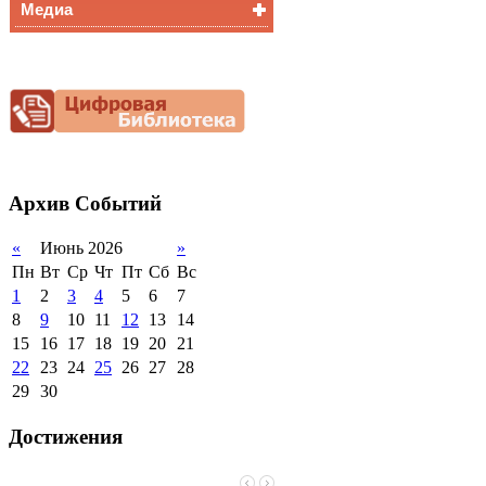
Медиа
Медалисты
Функциональная
Видеоальбом
грамотность
Фотогалерея
Снижение
документационной
нагрузки
Благотворительная
помощь гимназии
Архив
Событий
«
Июнь 2026
»
Пн
Вт
Ср
Чт
Пт
Сб
Вс
1
2
3
4
5
6
7
8
9
10
11
12
13
14
15
16
17
18
19
20
21
22
23
24
25
26
27
28
29
30
Достижения