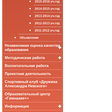
2015-2016 уч.год
приёма (перевода)
ООП СОО
школа»
Достижения
обучающихся
2014-2015 уч.год
Стипендии и виды
2013-2014 уч.год
поддержки обучающихся
2012-2013 уч.год
Международное
сотрудничество
2011-2012 уч.год
Организация питания в
Объявления
образовательной
организации
Независимая оценка качества
образования
Методическая работа
Независимая оценка
качества подготовки
обучающихся
Воспитательная работа
Уроки, мероприятия
Аккредитационный
ОГЭ и ЕГЭ
Публикации
Проектная деятельность
мониторинг системы
образования
Всероссийские
Материалы
Спортивный клуб «Дружина
проверочные
педагогического форума
Александра Невского»
работы
Всероссийская
Образовательный центр
олимпиада
«Гимназия+»
школьников
Информация