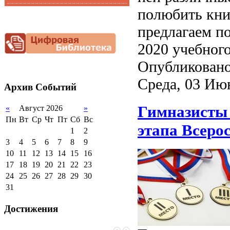
полюбить кни
Функциональная
Видеоальбом
грамотность
Фотогалерея
предлагаем п
Снижение
документационной
2020 учебного
нагрузки
Благотворительная
Опубликовано
помощь гимназии
Среда, 03 Ию
Архив
Событий
Гимназисты 
«
Август 2026
»
Пн
Вт
Ср
Чт
Пт
Сб
Вс
этапа Всер
1
2
3
4
5
6
7
8
9
10
11
12
13
14
15
16
17
18
19
20
21
22
23
24
25
26
27
28
29
30
31
Достижения