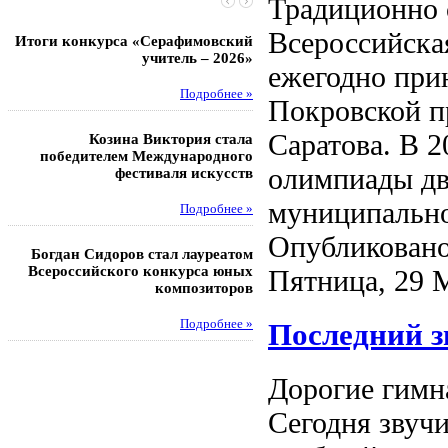
Традиционно 
Всероссийска
Итоги конкурса «Серафимовский
Чебаненко Глеб стал п
учитель – 2026»
областных соревнований
ежегодно при
Подробнее »
Под
Покровской п
Саратова. В 2
Козина Виктория стала
Музафаров Пётр стал п
победителем Международного
турнира п
олимпиады дв
фестиваля искусств
Под
муниципально
Подробнее »
Педагоги гимнази
Опубликовано
Богдан Сидоров стал лауреатом
победителями регион
Всероссийского конкурса юных
этапа XXI Всеросс
Пятница, 29 
композиторов
конкурса «За нравс
подвиг у
Подробнее »
Последний з
Под
Дорогие гимн
Сегодня звучи