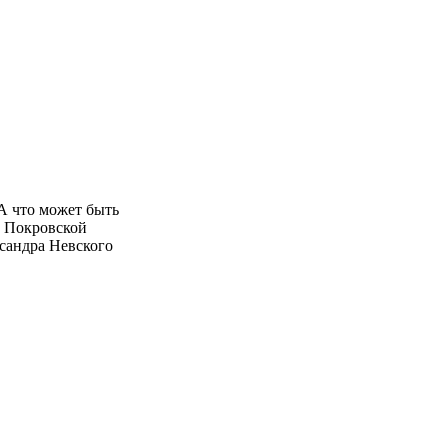
А что может быть
ы Покровской
ксандра Невского