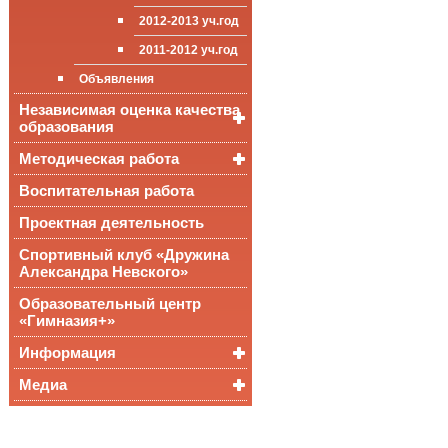
приёма (перевода)
ООП СОО
школа»
2012-2013 уч.год
обучающихся
2011-2012 уч.год
Стипендии и виды
поддержки обучающихся
Объявления
Международное
Независимая оценка качества
сотрудничество
образования
Организация питания в
образовательной
Методическая работа
Независимая оценка
организации
качества подготовки
обучающихся
Воспитательная работа
Уроки, мероприятия
Аккредитационный
ОГЭ и ЕГЭ
Публикации
Проектная деятельность
мониторинг системы
образования
Всероссийские
Материалы
Спортивный клуб «Дружина
проверочные
педагогического форума
Александра Невского»
работы
Всероссийская
Образовательный центр
олимпиада
«Гимназия+»
школьников
Информация
Медиа
Медалисты
Функциональная
Видеоальбом
грамотность
Фотогалерея