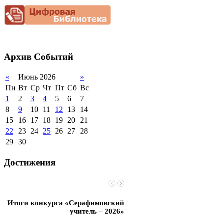
Снижение
документационной
нагрузки
Благотворительная
помощь гимназии
Архив
Событий
«
Июнь 2026
»
Пн
Вт
Ср
Чт
Пт
Сб
Вс
1
2
3
4
5
6
7
8
9
10
11
12
13
14
15
16
17
18
19
20
21
22
23
24
25
26
27
28
29
30
Достижения
Итоги конкурса «Серафимовский
Чебаненко Глеб стал п
учитель – 2026»
областных соревнований