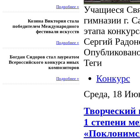
Учащиеся Свя
Подробнее »
Под
гимназии г. С
Козина Виктория стала
Музафаров Пётр стал п
победителем Международного
турнира п
этапа конкур
фестиваля искусств
Под
Сергий Радон
Подробнее »
Опубликовано
Педагоги гимнази
Богдан Сидоров стал лауреатом
победителями регион
Теги
Всероссийского конкурса юных
этапа XXI Всеросс
композиторов
конкурса «За нравс
подвиг у
Конкурс
Подробнее »
Под
Среда, 18 Ию
Творческий 
1 степени м
«Поклонимся