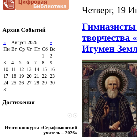
документационной
нагрузки
Четверг, 19 И
Благотворительная
помощь гимназии
Гимназисты 
Архив
Событий
творчества 
«
Август 2026
»
Игумен Земл
Пн
Вт
Ср
Чт
Пт
Сб
Вс
1
2
3
4
5
6
7
8
9
10
11
12
13
14
15
16
17
18
19
20
21
22
23
24
25
26
27
28
29
30
31
Достижения
Итоги конкурса «Серафимовский
Чебаненко Глеб стал п
учитель – 2026»
областных соревнований