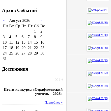
2011-2012 уч.год
Стипендии и виды
поддержки обучающихся
Архив
Событий
Международное
сотрудничество
«
Август 2026
»
Пн
Вт
Ср
Чт
Пт
Сб
Вс
Организация питания в
образовательной
1
2
организации
3
4
5
6
7
8
9
10
11
12
13
14
15
16
17
18
19
20
21
22
23
24
25
26
27
28
29
30
31
Достижения
Итоги конкурса «Серафимовский
Чебаненко Глеб стал п
учитель – 2026»
областных соревнований
Подробнее »
Под