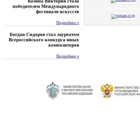
Козина Виктория стала
Музафаров Пётр стал п
победителем Международного
турнира п
фестиваля искусств
Под
Подробнее »
Педагоги гимнази
Богдан Сидоров стал лауреатом
победителями регион
Всероссийского конкурса юных
этапа XXI Всеросс
композиторов
конкурса «За нравс
подвиг у
Подробнее »
Под