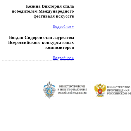
Козина Виктория стала
Музафаров Пётр стал п
победителем Международного
турнира п
фестиваля искусств
Под
Подробнее »
Педагоги гимнази
Богдан Сидоров стал лауреатом
победителями регион
Всероссийского конкурса юных
этапа XXI Всеросс
композиторов
конкурса «За нравс
подвиг у
Подробнее »
Под