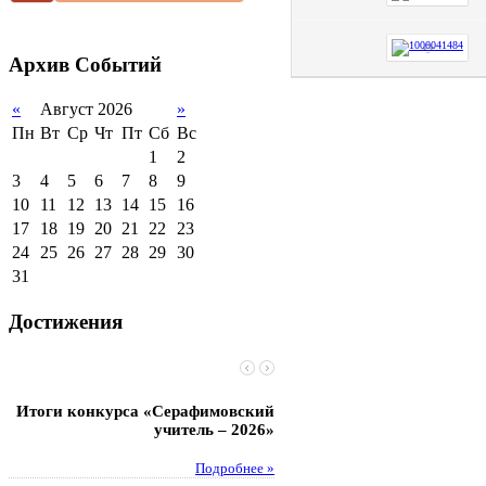
2012-2013 уч.год
обучающихся
2011-2012 уч.год
Стипендии и виды
поддержки обучающихся
Архив
Событий
Международное
сотрудничество
«
Август 2026
»
Пн
Вт
Ср
Чт
Пт
Сб
Вс
Организация питания в
образовательной
1
2
организации
3
4
5
6
7
8
9
10
11
12
13
14
15
16
17
18
19
20
21
22
23
24
25
26
27
28
29
30
31
Достижения
Итоги конкурса «Серафимовский
Чебаненко Глеб стал п
учитель – 2026»
областных соревнований
Подробнее »
Под